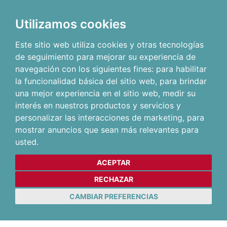
Utilizamos cookies
Este sitio web utiliza cookies y otras tecnologías
de seguimiento para mejorar su experiencia de
navegación con los siguientes fines:
para habilitar
la funcionalidad básica del sitio web
,
para brindar
una mejor experiencia en el sitio web
,
medir su
interés en nuestros productos y servicios y
personalizar las interacciones de marketing
,
para
mostrar anuncios que sean más relevantes para
usted
.
ACEPTAR
RECHAZAR
CAMBIAR PREFERENCIAS