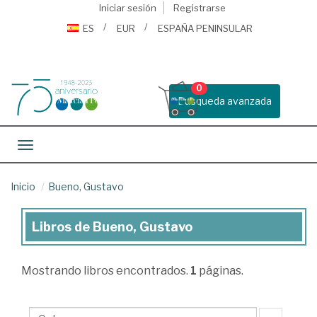
Iniciar sesión
Registrarse
ES
EUR
ESPAÑA PENINSULAR
0
Busqueda avanzada
Toggle navigation
Inicio
Bueno, Gustavo
Libros de Bueno, Gustavo
Libros
de
Mostrando
libros encontrados.
1
páginas.
Bueno,
Gustavo