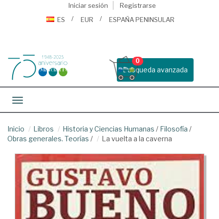
Iniciar sesión
Registrarse
ES
EUR
ESPAÑA PENINSULAR
0
Busqueda avanzada
Toggle navigation
Inicio
Libros
Historia y Ciencias Humanas
/
Filosofía
/
Obras generales. Teorías
/
La vuelta a la caverna