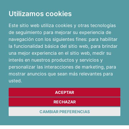
Utilizamos cookies
Este sitio web utiliza cookies y otras tecnologías
de seguimiento para mejorar su experiencia de
navegación con los siguientes fines:
para habilitar
la funcionalidad básica del sitio web
,
para brindar
una mejor experiencia en el sitio web
,
medir su
interés en nuestros productos y servicios y
personalizar las interacciones de marketing
,
para
mostrar anuncios que sean más relevantes para
usted
.
ACEPTAR
RECHAZAR
CAMBIAR PREFERENCIAS