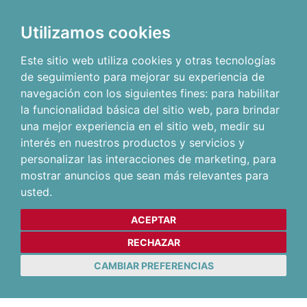
Utilizamos cookies
Este sitio web utiliza cookies y otras tecnologías
de seguimiento para mejorar su experiencia de
navegación con los siguientes fines:
para habilitar
la funcionalidad básica del sitio web
,
para brindar
una mejor experiencia en el sitio web
,
medir su
interés en nuestros productos y servicios y
personalizar las interacciones de marketing
,
para
mostrar anuncios que sean más relevantes para
usted
.
ACEPTAR
RECHAZAR
CAMBIAR PREFERENCIAS