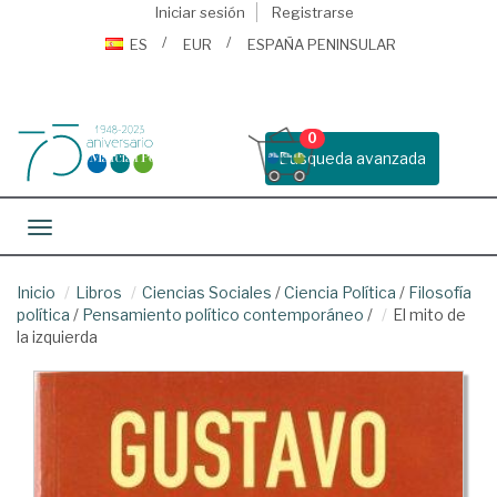
Iniciar sesión
Registrarse
ES
EUR
ESPAÑA PENINSULAR
0
Busqueda avanzada
Toggle navigation
Inicio
Libros
Ciencias Sociales
/
Ciencia Política
/
Filosofía
política
/
Pensamiento político contemporáneo
/
El mito de
la izquierda