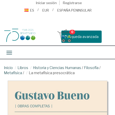
Iniciar sesión
Registrarse
ES
EUR
ESPAÑA PENINSULAR
0
Busqueda avanzada
Toggle navigation
Inicio
Libros
Historia y Ciencias Humanas
/
Filosofía
/
Metafísica
/
La metafísica presocrática