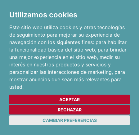
Utilizamos cookies
Este sitio web utiliza cookies y otras tecnologías
de seguimiento para mejorar su experiencia de
navegación con los siguientes fines:
para habilitar
la funcionalidad básica del sitio web
,
para brindar
una mejor experiencia en el sitio web
,
medir su
interés en nuestros productos y servicios y
personalizar las interacciones de marketing
,
para
mostrar anuncios que sean más relevantes para
usted
.
ACEPTAR
RECHAZAR
CAMBIAR PREFERENCIAS