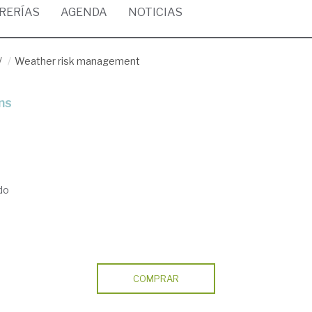
BRERÍAS
AGENDA
NOTICIAS
/
Weather risk management
ns
do
COMPRAR