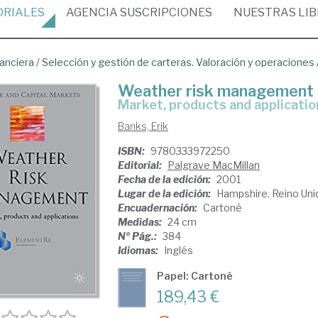
ORIALES
AGENCIA
SUSCRIPCIONES
NUESTRAS
LI
nanciera
/
Selección y gestión de carteras. Valoración y operaciones
Weather risk management
market, products and applicatio
Banks, Erik
ISBN:
9780333972250
Editorial:
Palgrave MacMillan
Fecha de la edición:
2001
Lugar de la edición:
Hampshire. Reino Uni
Encuadernación:
Cartoné
Medidas:
24 cm
Nº Pág.:
384
Idiomas:
Inglés
Papel: Cartoné
189,43 €