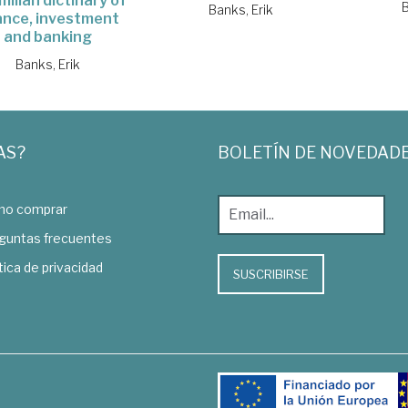
illan dictinary of
B
Banks, Erik
ance, investment
and banking
Banks, Erik
AS?
BOLETÍN DE NOVEDAD
o comprar
guntas frecuentes
tica de privacidad
SUSCRIBIRSE