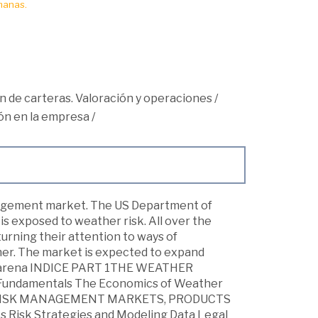
manas.
n de carteras. Valoración y operaciones
/
ión en la empresa
/
anagement market. The US Department of
is exposed to weather risk. All over the
turning their attention to ways of
her. The market is expected to expand
cial arena INDICE PART 1THE WEATHER
Fundamentals The Economics of Weather
3 RISK MANAGEMENT MARKETS, PRODUCTS
 Risk Strategies and Modeling Data Legal