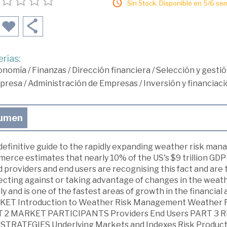
Sin Stock. Disponible en 5/6 se
rias:
onomía
/
Finanzas
/
Dirección financiera
/
Selección y gestió
presa
/
Administración de Empresas
/
Inversión y financiac
umen
definitive guide to the rapidly expanding weather risk m
rce estimates that nearly 10% of the US's $9 trillion GDP 
 providers and end users are recognising this fact and are 
ecting against or taking advantage of changes in the weat
dly and is one of the fastest areas of growth in the finan
ET Introduction to Weather Risk Management Weather 
 2 MARKET PARTICIPANTS Providers End Users PART 
STRATEGIES Underlying Markets and Indexes Risk Products