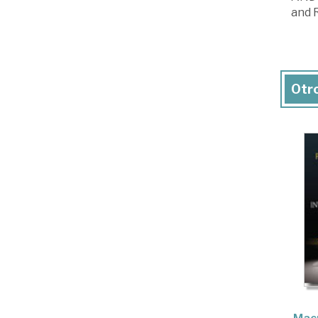
and 
Otro