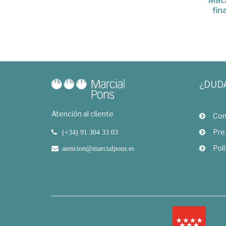
Macm
fin
¿DUD
Atención al cliente
Com
Pre
(+34) 91 304 33 03
Polí
atencion@marcialpons.es