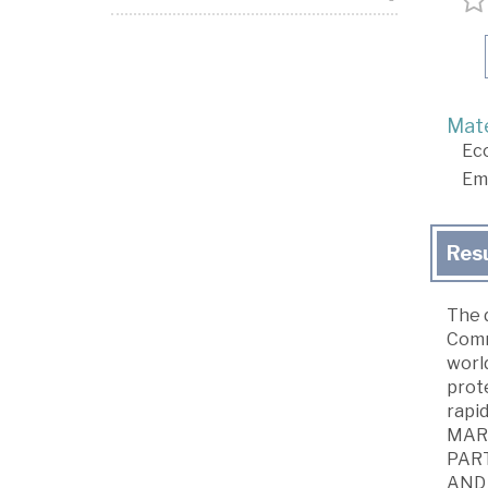
Mate
Ec
Em
Res
The 
Comme
world
prot
rapi
MARK
PART
AND 