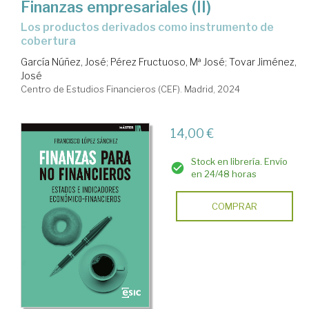
Finanzas empresariales (II)
Los productos derivados como instrumento de
cobertura
García Núñez, José
;
Pérez Fructuoso, Mª José
;
Tovar Jiménez,
José
Centro de Estudios Financieros (CEF). Madrid, 2024
14,00 €
Stock en librería. Envío
en 24/48 horas
COMPRAR