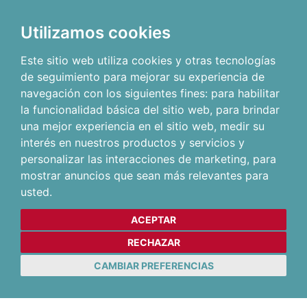
Utilizamos cookies
Este sitio web utiliza cookies y otras tecnologías
de seguimiento para mejorar su experiencia de
navegación con los siguientes fines:
para habilitar
la funcionalidad básica del sitio web
,
para brindar
una mejor experiencia en el sitio web
,
medir su
interés en nuestros productos y servicios y
personalizar las interacciones de marketing
,
para
mostrar anuncios que sean más relevantes para
usted
.
ACEPTAR
RECHAZAR
CAMBIAR PREFERENCIAS