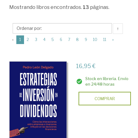
Administración.
Mostrando
libros encontrados.
13
páginas.
Gestión
de
↑
empresas
(current)
«
1
2
3
4
5
6
7
8
9
10
11
»
>
Inversión
y
16,95 €
financiación
Stock en librería. Envío
en
en 24/48 horas
la
COMPRAR
empresa