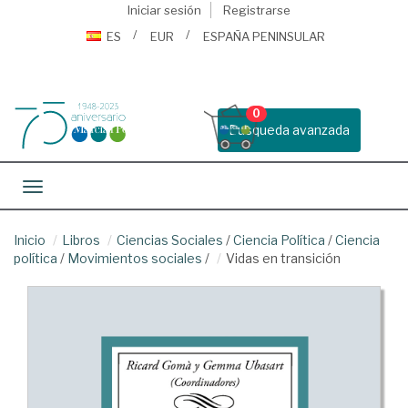
Iniciar sesión
Registrarse
ES
EUR
ESPAÑA PENINSULAR
0
Busqueda avanzada
Toggle navigation
Inicio
Libros
Ciencias Sociales
/
Ciencia Política
/
Ciencia
política
/
Movimientos sociales
/
Vidas en transición