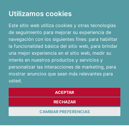
Utilizamos cookies
Este sitio web utiliza cookies y otras tecnologías
de seguimiento para mejorar su experiencia de
navegación con los siguientes fines:
para habilitar
la funcionalidad básica del sitio web
,
para brindar
una mejor experiencia en el sitio web
,
medir su
interés en nuestros productos y servicios y
personalizar las interacciones de marketing
,
para
mostrar anuncios que sean más relevantes para
usted
.
ACEPTAR
RECHAZAR
CAMBIAR PREFERENCIAS