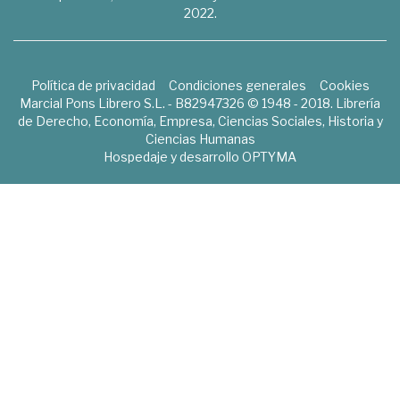
2022.
Política de privacidad
Condiciones generales
Cookies
Marcial Pons Librero S.L. - B82947326 © 1948 - 2018. Librería
de Derecho, Economía, Empresa, Ciencias Sociales, Historia y
Ciencias Humanas
Hospedaje y desarrollo
OPTYMA