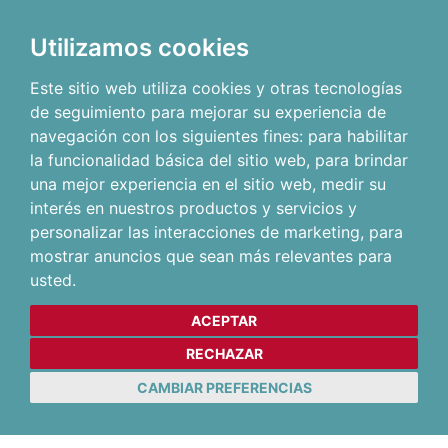
Utilizamos cookies
Este sitio web utiliza cookies y otras tecnologías
de seguimiento para mejorar su experiencia de
navegación con los siguientes fines:
para habilitar
la funcionalidad básica del sitio web
,
para brindar
una mejor experiencia en el sitio web
,
medir su
interés en nuestros productos y servicios y
personalizar las interacciones de marketing
,
para
mostrar anuncios que sean más relevantes para
usted
.
ACEPTAR
RECHAZAR
CAMBIAR PREFERENCIAS