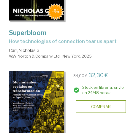
social
Superbloom
how technologies of connection tear us apart
Carr, Nicholas G
W.W. Norton & Company Ltd.. New York, 2025
32,30 €
34,00 €
Stock en librería. Envío
en 24/48 horas
COMPRAR