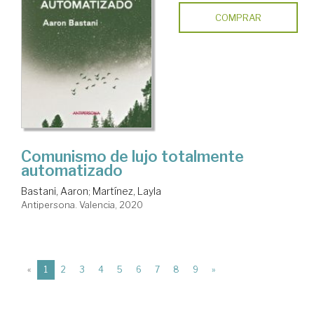
COMPRAR
Comunismo de lujo totalmente
automatizado
Bastani, Aaron
;
Martínez, Layla
Antipersona. Valencia, 2020
(current)
«
1
2
3
4
5
6
7
8
9
»