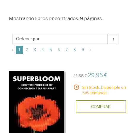
Sociales
>
Mostrando
libros encontrados.
9
páginas.
Sociología
>
Procesos
↑
sociales.
(current)
«
1
2
3
4
5
6
7
8
9
»
Dinámica
social
29,95 €
>
41,68 €
Cambio
Sin Stock. Disponible en
5/6 semanas.
social
en
COMPRAR
sociedades
globales.
Desarrollo