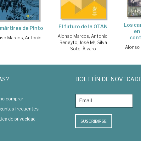
Los ca
El futuro de la OTAN
mártires de Pinto
en 
Alonso Marcos, Antonio
;
con
nso Marcos, Antonio
Beneyto, José Mª
;
Silva
Alonso 
Soto, Álvaro
AS?
BOLETÍN DE NOVEDAD
o comprar
guntas frecuentes
tica de privacidad
SUSCRIBIRSE