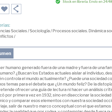
Stock en librería. Envío en 24/4
rias:
ncias Sociales
/
Sociología
/
Procesos sociales. Dinámica soc
flictos
/
umen
ser humano generado fuera de una madre y fuera de una fam
umano? ¿Buscan los Estados actuales aislar al individuo, de
én controla el mundo actualmente? ¿Puede una sociedad con
os temas para el debate que ¿Un mundo feliz? De la distopía 
etende ofrecer una guía de lectura ni hacer un análisis crít
có por primera vez en 1932, sino en diseccionar la sociedad
nico y comparar esos elementos con nuestra sociedad occide
iaje, salir de nuestro marco conceptual con el que estamos
der la realidad que nos rodea, y contemplar desde fuera nue