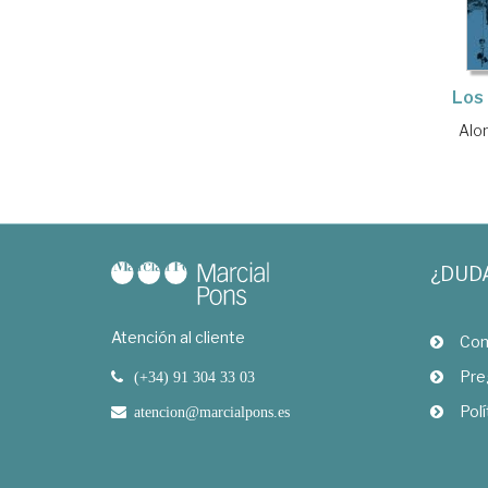
Los 
Alo
¿DUD
Atención al cliente
Com
Pre
(+34) 91 304 33 03
Polí
atencion@marcialpons.es