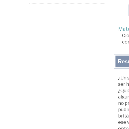
Mate
Cie
con
Res
¿Un 
ser h
¿Qui
algun
no pr
publi
britá
ese v
enten