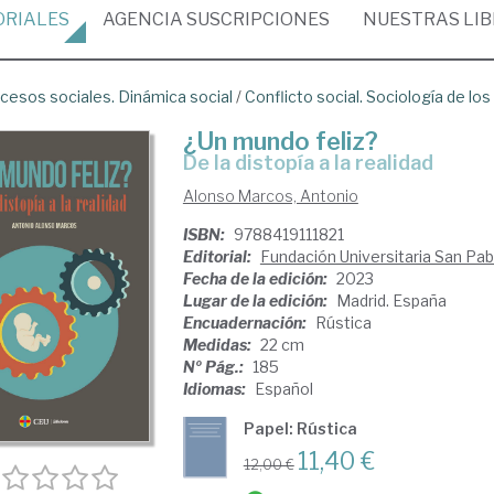
ORIALES
AGENCIA
SUSCRIPCIONES
NUESTRAS
LI
cesos sociales. Dinámica social
/
Conflicto social. Sociología de los
¿Un mundo feliz?
De la distopía a la realidad
Alonso Marcos, Antonio
ISBN:
9788419111821
Editorial:
Fundación Universitaria San Pa
Fecha de la edición:
2023
Lugar de la edición:
Madrid. España
Encuadernación:
Rústica
Medidas:
22 cm
Nº Pág.:
185
Idiomas:
Español
Papel: Rústica
11,40 €
12,00 €