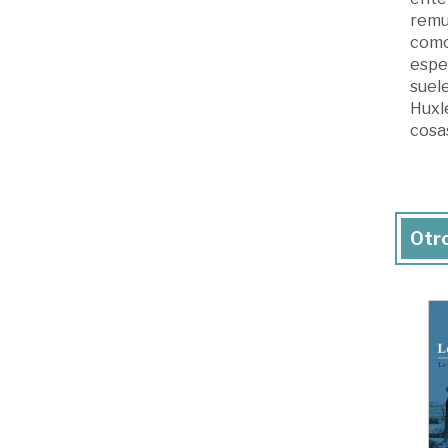
remu
como 
espe
suele
Huxl
cosas
Otro