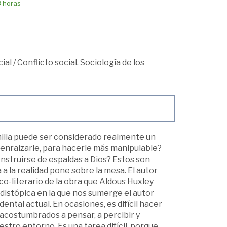
8 horas
ial
/
Conflicto social. Sociología de los
ilia puede ser considerado realmente un
senraizarle, para hacerle más manipulable?
struirse de espaldas a Dios? Estos son
a la realidad pone sobre la mesa. El autor
ico-literario de la obra que Aldous Huxley
 distópica en la que nos sumerge el autor
ntal actual. En ocasiones, es difícil hacer
 acostumbrados a pensar, a percibir y
stro entorno. Es una tarea difícil, porque