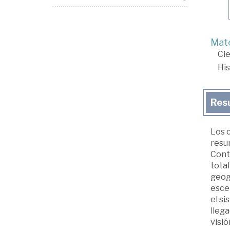
Mate
Cie
His
Res
Los 
resum
Conte
tota
geog
esce
el si
llega
visió