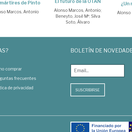
El futuro de la OTAN
mártires de Pinto
¿Un 
Alonso Marcos, Antonio
;
nso Marcos, Antonio
Alonso 
Beneyto, José Mª
;
Silva
Soto, Álvaro
AS?
BOLETÍN DE NOVEDAD
o comprar
guntas frecuentes
tica de privacidad
SUSCRIBIRSE