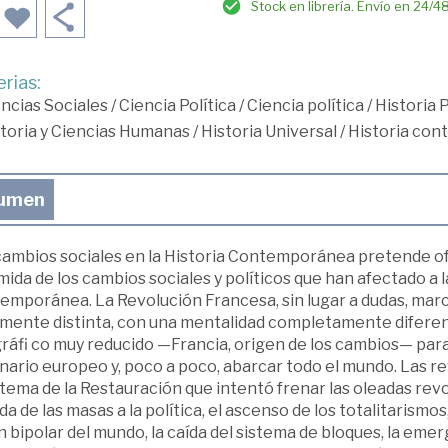
Stock en librería. Envío en 24/4
rias:
ncias Sociales
/
Ciencia Política
/
Ciencia política
/
Historia 
toria y Ciencias Humanas
/
Historia Universal
/
Historia co
umen
cambios sociales en la Historia Contemporánea pretende of
ida de los cambios sociales y políticos que han afectado a l
mporánea. La Revolución Francesa, sin lugar a dudas, marcó e
lmente distinta, con una mentalidad completamente diferente
ráfi co muy reducido —Francia, origen de los cambios— par
nario europeo y, poco a poco, abarcar todo el mundo. Las re
stema de la Restauración que intentó frenar las oleadas revo
da de las masas a la política, el ascenso de los totalitarismos
n bipolar del mundo, la caída del sistema de bloques, la eme