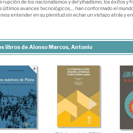
 irrupción de los nacionalismos y del yihadismo, los éxitos y 
s últimos avances tecnológicos,… han conformado el mundo e
os entender en su plenitud sin echar un vistazo atrás y en
s libros de Alonso Marcos, Antonio