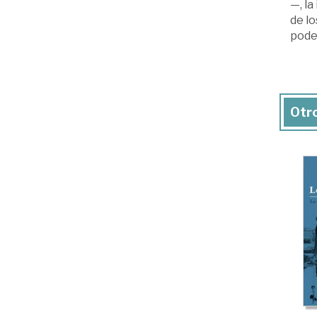
—, la
de lo
podem
Otro