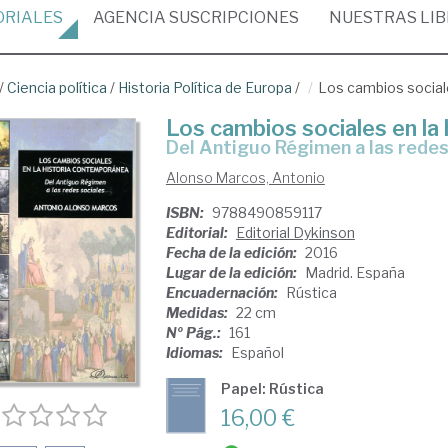
ORIALES
AGENCIA
SUSCRIPCIONES
NUESTRAS
LI
/
Ciencia política
/
Historia Política de Europa
/
Los cambios social
Los cambios sociales en la
del Antiguo Régimen a las redes
Alonso Marcos, Antonio
ISBN:
9788490859117
Editorial:
Editorial Dykinson
Fecha de la edición:
2016
Lugar de la edición:
Madrid. España
Encuadernación:
Rústica
Medidas:
22 cm
Nº Pág.:
161
Idiomas:
Español
Papel: Rústica
16,00 €