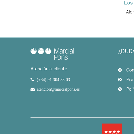
Los 
Alo
¿DUD
Atención al cliente
Com
Pre
(+34) 91 304 33 03
Polí
atencion@marcialpons.es