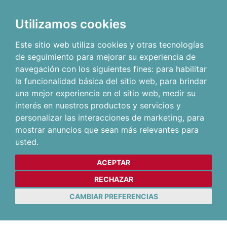
Utilizamos cookies
Este sitio web utiliza cookies y otras tecnologías
de seguimiento para mejorar su experiencia de
navegación con los siguientes fines:
para habilitar
la funcionalidad básica del sitio web
,
para brindar
una mejor experiencia en el sitio web
,
medir su
interés en nuestros productos y servicios y
personalizar las interacciones de marketing
,
para
mostrar anuncios que sean más relevantes para
usted
.
ACEPTAR
RECHAZAR
CAMBIAR PREFERENCIAS