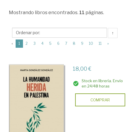
>
Mostrando
libros encontrados.
11
páginas.
Sociología
>
Procesos
↑
sociales.
(current)
«
1
2
3
4
5
6
7
8
9
10
11
»
Dinámica
social
18,00 €
>
Conflicto
Stock en librería. Envío
en 24/48 horas
social.
Sociología
COMPRAR
de
los
conflictos