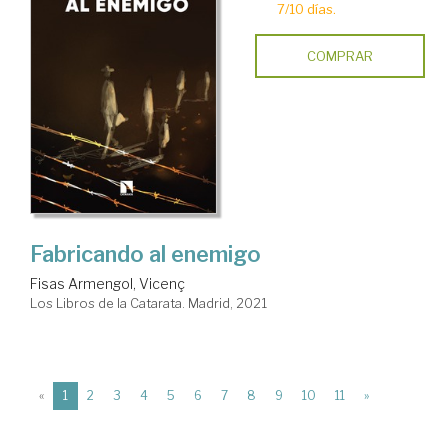
7/10 días.
COMPRAR
Fabricando al enemigo
Fisas Armengol, Vicenç
Los Libros de la Catarata. Madrid, 2021
(current)
«
1
2
3
4
5
6
7
8
9
10
11
»