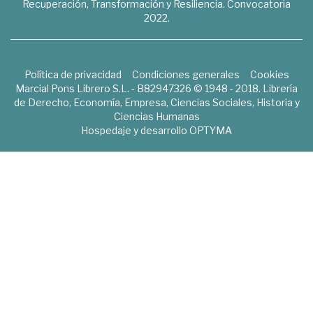
Recuperación, Transformación y Resiliencia. Convocatoria
2022.
Política de privacidad
Condiciones generales
Cookies
Marcial Pons Librero S.L. - B82947326 © 1948 - 2018. Librería
de Derecho, Economía, Empresa, Ciencias Sociales, Historia y
Ciencias Humanas
Hospedaje y desarrollo
OPTYMA