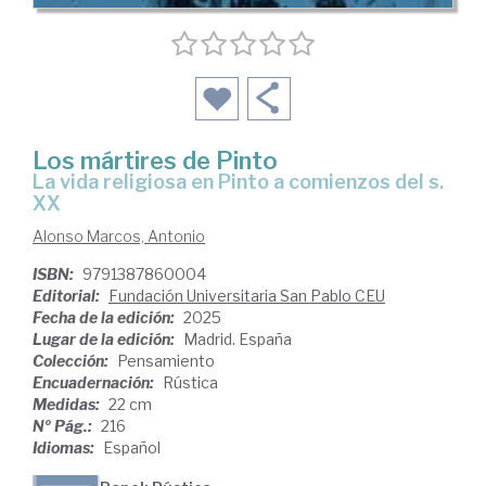
Los mártires de Pinto
La vida religiosa en Pinto a comienzos del s.
XX
Alonso Marcos, Antonio
ISBN:
9791387860004
Editorial:
Fundación Universitaria San Pablo CEU
Fecha de la edición:
2025
Lugar de la edición:
Madrid. España
Colección:
Pensamiento
Encuadernación:
Rústica
Medidas:
22 cm
Nº Pág.:
216
Idiomas:
Español