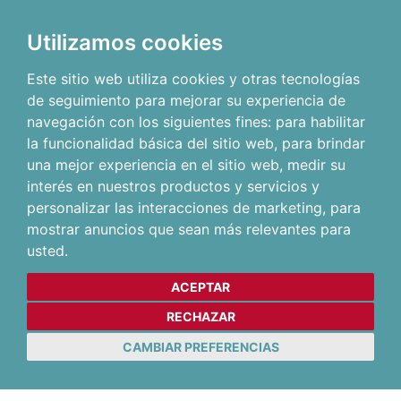
Utilizamos cookies
Este sitio web utiliza cookies y otras tecnologías
de seguimiento para mejorar su experiencia de
navegación con los siguientes fines:
para habilitar
la funcionalidad básica del sitio web
,
para brindar
una mejor experiencia en el sitio web
,
medir su
interés en nuestros productos y servicios y
personalizar las interacciones de marketing
,
para
mostrar anuncios que sean más relevantes para
usted
.
ACEPTAR
RECHAZAR
CAMBIAR PREFERENCIAS