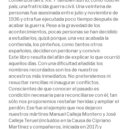
comienzos del s. XX. Y también sufrió, como todo el
país, una fratricida guerra civil. Una veintena de
personas fue asesinada entre julio y noviembre de
1936 y otra fue ejecutada poco tiempo después de
acabar la guerra. Pese a la gravedad de los
acontecimientos, pocas personas se han decidido
a estudiarlos, quizá porque, una vez acabada la
contienda, los pinteños, como tantos otros
españoles, decidieron perdonar y convivir.
Este libro resulta del afán de explicar lo que ocurrió
aquellos días. Con una dificultad añadida: los
nombres recordados son los de nuestros
ancestros más inmediatos. No pretendemos ni
resucitar rencillas ni inaugurar conflictos.
Conscientes de que conocer el pasado es
condición necesaria para reconciliarse con él, tan
sólo nos proponemos restañar heridas y ampliar el
perdón. Ese fue el ejemplo que nos dejaron
nuestros mártires Manuel Calleja Montero y José
Calleja Teruel (incluidos en la Causa de Cipriano
Martínez y compañeros, iniciada en 2017) y