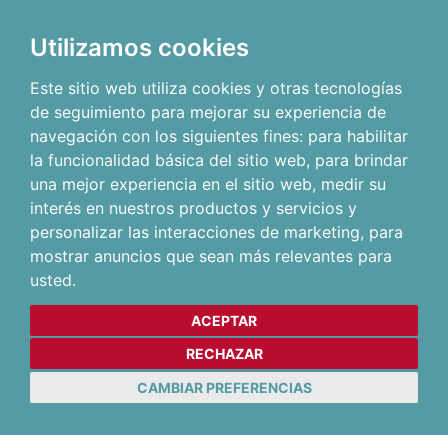
Utilizamos cookies
Este sitio web utiliza cookies y otras tecnologías
de seguimiento para mejorar su experiencia de
navegación con los siguientes fines:
para habilitar
la funcionalidad básica del sitio web
,
para brindar
una mejor experiencia en el sitio web
,
medir su
interés en nuestros productos y servicios y
personalizar las interacciones de marketing
,
para
mostrar anuncios que sean más relevantes para
usted
.
ACEPTAR
RECHAZAR
CAMBIAR PREFERENCIAS