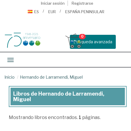
Iniciar sesión
Registrarse
ES
EUR
ESPAÑA PENINSULAR
0
Busqueda avanzada
Toggle navigation
Inicio
Hernando de Larramendi, Miguel
Libros de Hernando de Larramendi,
Libros
Miguel
de
Hernando
Mostrando
libros encontrados.
1
páginas.
de