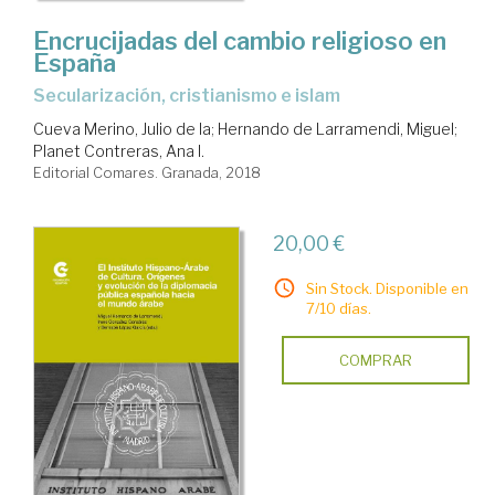
Encrucijadas del cambio religioso en
España
secularización, cristianismo e islam
Cueva Merino, Julio de la
;
Hernando de Larramendi, Miguel
;
Planet Contreras, Ana I.
Editorial Comares. Granada, 2018
20,00 €
Sin Stock. Disponible en
7/10 días.
COMPRAR