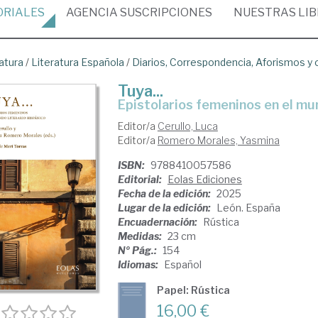
ORIALES
AGENCIA
SUSCRIPCIONES
NUESTRAS
LI
atura
/
Literatura Española
/
Diarios, Correspondencia, Aforismos y
Tuya...
Epistolarios femeninos en el mu
Editor/a
Cerullo, Luca
Editor/a
Romero Morales, Yasmina
ISBN:
9788410057586
Editorial:
Eolas Ediciones
Fecha de la edición:
2025
Lugar de la edición:
León. España
Encuadernación:
Rústica
Medidas:
23 cm
Nº Pág.:
154
Idiomas:
Español
Papel: Rústica
16,00 €