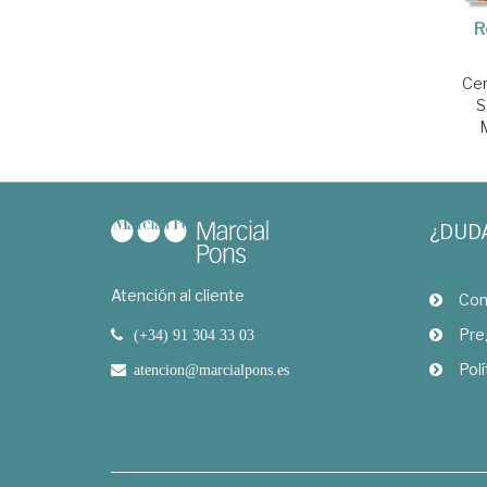
R
Cer
S
¿DUD
Atención al cliente
Com
Pre
(+34) 91 304 33 03
Polí
atencion@marcialpons.es