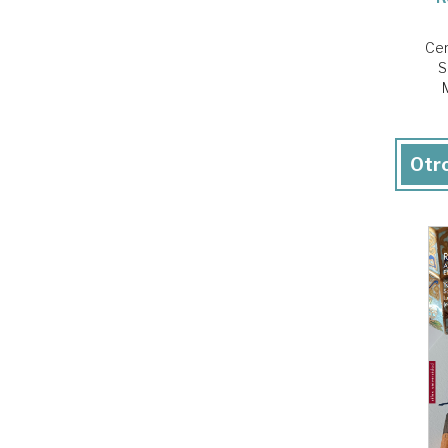
Cer
S
Otro