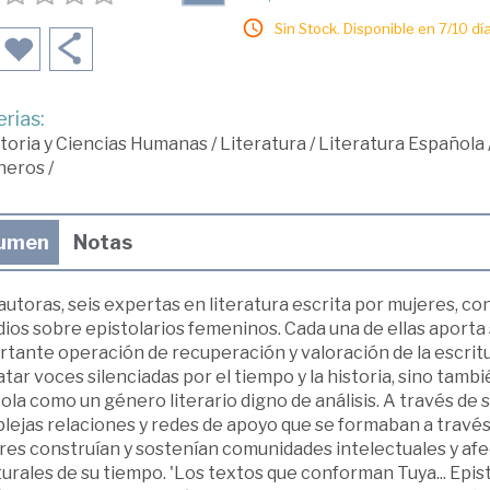
Sin Stock. Disponible en 7/10 día
rias:
toria y Ciencias Humanas
/
Literatura
/
Literatura Española
neros
/
umen
Notas
autoras, seis expertas en literatura escrita por mujeres, co
dios sobre epistolarios femeninos. Cada una de ellas aport
tante operación de recuperación y valoración de la escri­t
tar voces silenciadas por el tiempo y la historia, sino tambi
ola como un género literario digno de análisis. A través de 
lejas relaciones y redes de apoyo que se formaban a través
es construían y sostenían comunidades intelectuales y afec
turales de su tiempo. 'Los textos que conforman Tuya... Epis