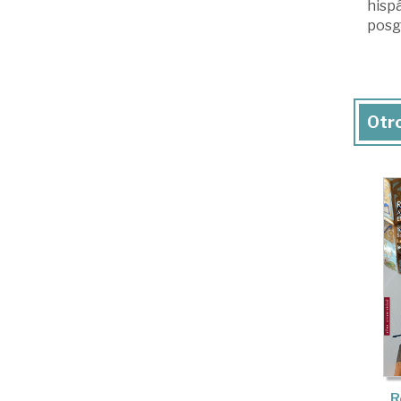
hispá
posgu
Otro
R