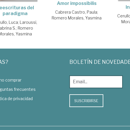
Amor impossibilis
I
eescrituras del
Cabrera Castro, Paula
;
paradigma
Cerull
Romero Morales, Yasmina
Mora
ullo, Luca
;
Laroussi,
abrina S.
;
Romero
Morales, Yasmina
AS?
BOLETÍN DE NOVEDAD
o comprar
guntas frecuentes
tica de privacidad
SUSCRIBIRSE