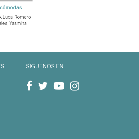
ncómodas
o, Luca
;
Romero
les, Yasmina
ES
SÍGUENOS EN