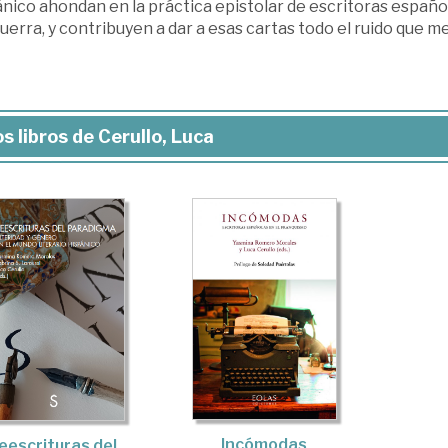
nico ahondan en la práctica episto­lar de escritoras española
erra, y contribuyen a dar a esas cartas todo el ruido que m
s libros de Cerullo, Luca
Incómodas
eescrituras del