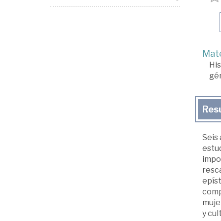
Mate
His
gé
Res
Seis 
estu
impor
resca
epíst
comp
mujer
y cul