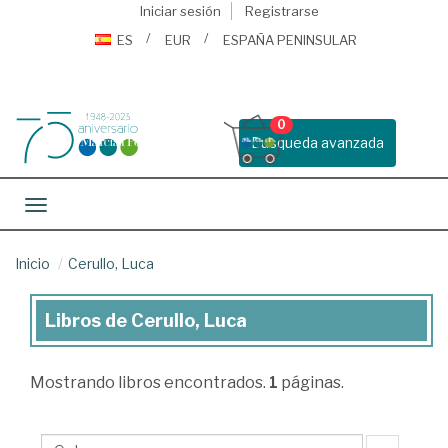
Iniciar sesión
Registrarse
ES
EUR
ESPAÑA PENINSULAR
0
Busqueda avanzada
Toggle navigation
Inicio
Cerullo, Luca
Libros de Cerullo, Luca
Libros
de
Mostrando
libros encontrados.
1
páginas.
Cerullo,
Luca