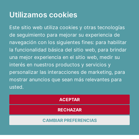
Utilizamos cookies
Este sitio web utiliza cookies y otras tecnologías
de seguimiento para mejorar su experiencia de
navegación con los siguientes fines:
para habilitar
la funcionalidad básica del sitio web
,
para brindar
una mejor experiencia en el sitio web
,
medir su
interés en nuestros productos y servicios y
personalizar las interacciones de marketing
,
para
mostrar anuncios que sean más relevantes para
usted
.
ACEPTAR
RECHAZAR
CAMBIAR PREFERENCIAS