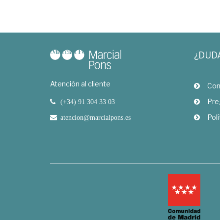
¿DUD
Atención al cliente
Com
Pre
(+34) 91 304 33 03
Polí
atencion@marcialpons.es