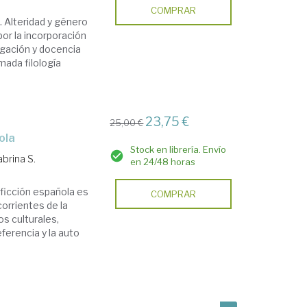
COMPRAR
 Alteridad y género
por la incorporación
igación y docencia
mada filología
23,75 €
25,00 €
ola
Stock en librería. Envío
abrina S.
en 24/48 horas
ficción española es
COMPRAR
orrientes de la
os culturales,
ferencia y la auto