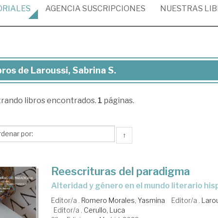
ORIALES
AGENCIA
SUSCRIPCIONES
NUESTRAS
LI
bros de Laroussi, Sabrina S.
ros
trando
libros encontrados.
1
páginas.
oussi,
rina
↑
Reescrituras del paradigma
alteridad y género en el mundo literario hi
Editor/a .
Romero Morales, Yasmina
Editor/a .
Larou
Editor/a .
Cerullo, Luca