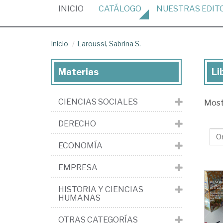
(CURRENT)
INICIO
CATÁLOGO
NUESTRAS
EDIT
Inicio
Laroussi, Sabrina S.
Materias
Li
Lib
de
CIENCIAS SOCIALES
Mos
Lar
Sab
DERECHO
S.
ECONOMÍA
EMPRESA
HISTORIA Y CIENCIAS
HUMANAS
OTRAS CATEGORÍAS