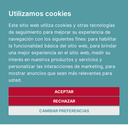
Utilizamos cookies
Este sitio web utiliza cookies y otras tecnologías
de seguimiento para mejorar su experiencia de
navegación con los siguientes fines:
para habilitar
la funcionalidad básica del sitio web
,
para brindar
una mejor experiencia en el sitio web
,
medir su
interés en nuestros productos y servicios y
personalizar las interacciones de marketing
,
para
mostrar anuncios que sean más relevantes para
usted
.
ACEPTAR
RECHAZAR
CAMBIAR PREFERENCIAS