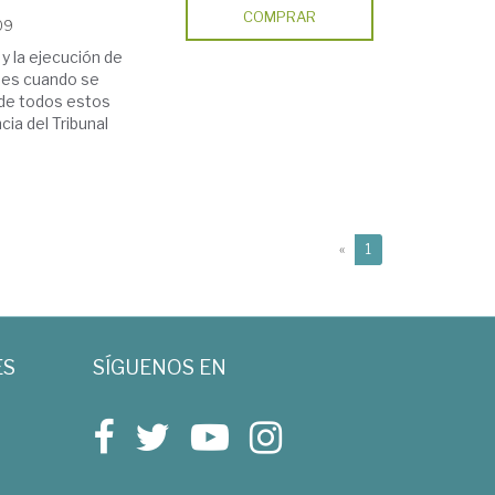
COMPRAR
09
 y la ejecución de
des cuando se
 de todos estos
cia del Tribunal
(current)
«
1
ES
SÍGUENOS EN