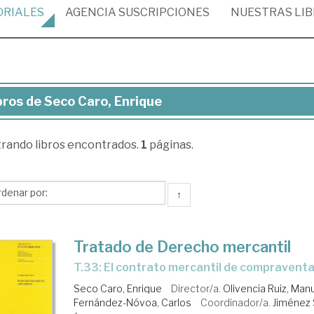
ORIALES
AGENCIA
SUSCRIPCIONES
NUESTRAS
LI
bros de Seco Caro, Enrique
ros
trando
libros encontrados.
1
páginas.
co
o,
rique
↑
Tratado de Derecho mercantil
T.33: El contrato mercantil de compravent
Seco Caro, Enrique
Director/a.
Olivencia Ruiz, Man
Fernández-Nóvoa, Carlos
Coordinador/a.
Jiménez 