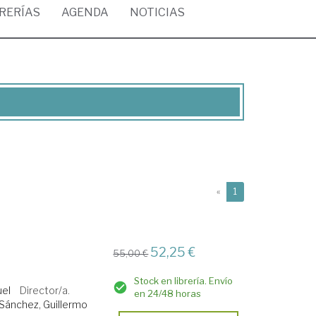
BRERÍAS
AGENDA
NOTICIAS
(current)
«
1
52,25 €
55,00 €
a
Stock en librería. Envío
uel
Director/a.
en 24/48 horas
Sánchez, Guillermo