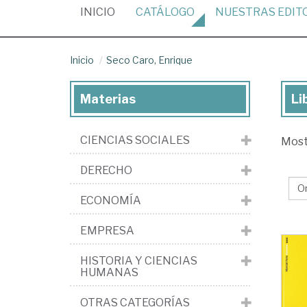
(CURRENT)
INICIO
CATÁLOGO
NUESTRAS
EDIT
Inicio
Seco Caro, Enrique
Materias
Li
Lib
de
CIENCIAS SOCIALES
Mos
Se
Car
DERECHO
En
ECONOMÍA
EMPRESA
HISTORIA Y CIENCIAS
HUMANAS
OTRAS CATEGORÍAS