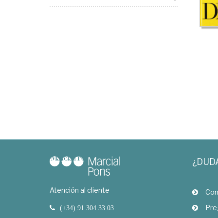
¿DUD
Atención al cliente
Com
Pre
(+34) 91 304 33 03