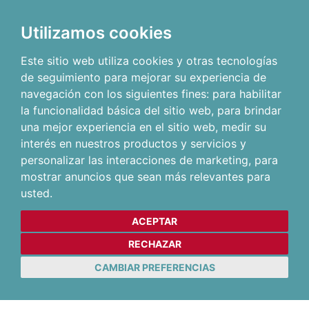
Utilizamos cookies
Este sitio web utiliza cookies y otras tecnologías
de seguimiento para mejorar su experiencia de
navegación con los siguientes fines:
para habilitar
la funcionalidad básica del sitio web
,
para brindar
una mejor experiencia en el sitio web
,
medir su
interés en nuestros productos y servicios y
personalizar las interacciones de marketing
,
para
mostrar anuncios que sean más relevantes para
usted
.
ACEPTAR
RECHAZAR
CAMBIAR PREFERENCIAS