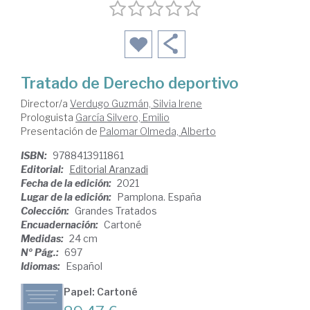
Tratado de Derecho deportivo
Director/a
Verdugo Guzmán, Silvia Irene
Prologuista
García Silvero, Emilio
Presentación de
Palomar Olmeda, Alberto
ISBN:
9788413911861
Editorial:
Editorial Aranzadi
Fecha de la edición:
2021
Lugar de la edición:
Pamplona. España
Colección:
Grandes Tratados
Encuadernación:
Cartoné
Medidas:
24 cm
Nº Pág.:
697
Idiomas:
Español
Papel: Cartoné