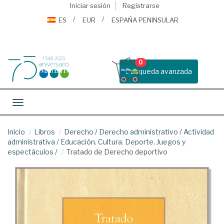
Iniciar sesión
Registrarse
ES
EUR
ESPAÑA PENINSULAR
0
Busqueda avanzada
Toggle navigation
Inicio
Libros
Derecho
/
Derecho administrativo
/
Actividad
administrativa
/
Educación. Cultura. Deporte. Juegos y
espectáculos
/
Tratado de Derecho deportivo