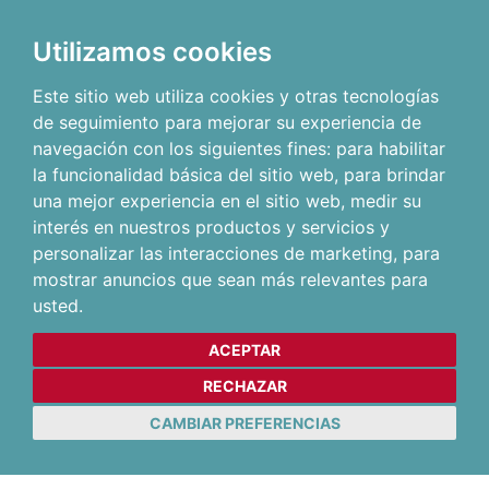
Utilizamos cookies
Este sitio web utiliza cookies y otras tecnologías
de seguimiento para mejorar su experiencia de
navegación con los siguientes fines:
para habilitar
la funcionalidad básica del sitio web
,
para brindar
una mejor experiencia en el sitio web
,
medir su
interés en nuestros productos y servicios y
personalizar las interacciones de marketing
,
para
mostrar anuncios que sean más relevantes para
usted
.
ACEPTAR
RECHAZAR
CAMBIAR PREFERENCIAS