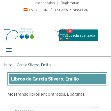
Iniciar sesión
Registrarse
ES
EUR
ESPAÑA PENINSULAR
0
Busqueda avanzada
Toggle navigation
Inicio
García Silvero, Emilio
Libros de García Silvero, Emilio
Libros
de
Mostrando
libros encontrados.
1
páginas.
García
Silvero,