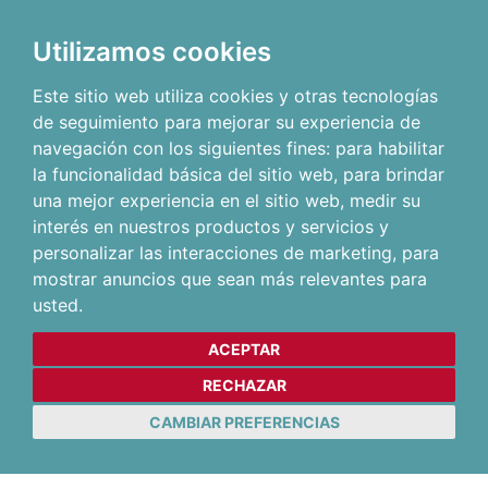
Utilizamos cookies
Este sitio web utiliza cookies y otras tecnologías
de seguimiento para mejorar su experiencia de
navegación con los siguientes fines:
para habilitar
la funcionalidad básica del sitio web
,
para brindar
una mejor experiencia en el sitio web
,
medir su
interés en nuestros productos y servicios y
personalizar las interacciones de marketing
,
para
mostrar anuncios que sean más relevantes para
usted
.
ACEPTAR
RECHAZAR
CAMBIAR PREFERENCIAS