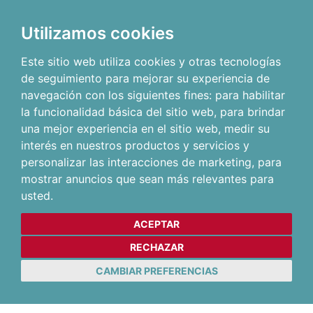
Utilizamos cookies
Este sitio web utiliza cookies y otras tecnologías
de seguimiento para mejorar su experiencia de
navegación con los siguientes fines:
para habilitar
la funcionalidad básica del sitio web
,
para brindar
una mejor experiencia en el sitio web
,
medir su
interés en nuestros productos y servicios y
personalizar las interacciones de marketing
,
para
mostrar anuncios que sean más relevantes para
usted
.
ACEPTAR
RECHAZAR
CAMBIAR PREFERENCIAS