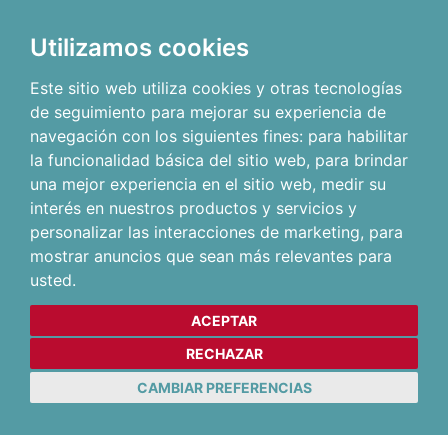
Utilizamos cookies
Este sitio web utiliza cookies y otras tecnologías
de seguimiento para mejorar su experiencia de
navegación con los siguientes fines:
para habilitar
la funcionalidad básica del sitio web
,
para brindar
una mejor experiencia en el sitio web
,
medir su
interés en nuestros productos y servicios y
personalizar las interacciones de marketing
,
para
mostrar anuncios que sean más relevantes para
usted
.
ACEPTAR
RECHAZAR
CAMBIAR PREFERENCIAS