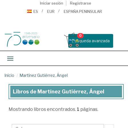
Iniciar sesión
Registrarse
ES
EUR
ESPAÑA PENINSULAR
0
Busqueda avanzada
Toggle navigation
Inicio
Martínez Gutiérrez, Ángel
Libros de Martínez Gutiérrez, Ángel
Libros
de
Mostrando
libros encontrados.
1
páginas.
Martínez
Gutiérrez,