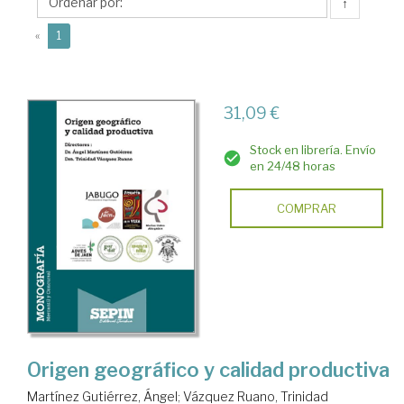
Ángel
↑
(current)
«
1
31,09 €
Stock en librería. Envío
en 24/48 horas
COMPRAR
Origen geográfico y calidad productiva
Martínez Gutiérrez, Ángel
;
Vázquez Ruano, Trinidad