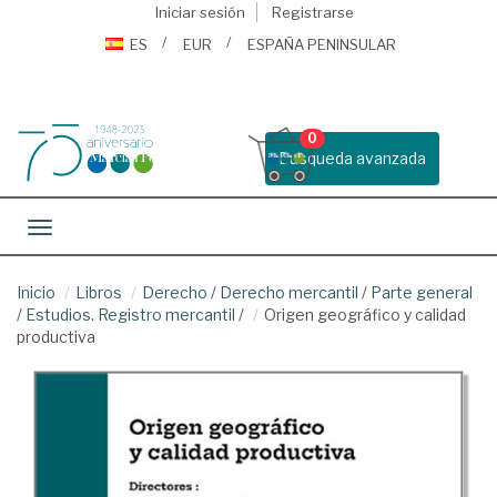
Iniciar sesión
Registrarse
ES
EUR
ESPAÑA PENINSULAR
0
Busqueda avanzada
Toggle navigation
Inicio
Libros
Derecho
/
Derecho mercantil
/
Parte general
/
Estudios. Registro mercantil
/
Origen geográfico y calidad
productiva