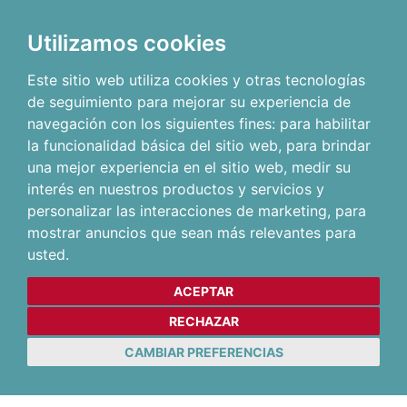
Utilizamos cookies
Este sitio web utiliza cookies y otras tecnologías
de seguimiento para mejorar su experiencia de
navegación con los siguientes fines:
para habilitar
la funcionalidad básica del sitio web
,
para brindar
una mejor experiencia en el sitio web
,
medir su
interés en nuestros productos y servicios y
personalizar las interacciones de marketing
,
para
mostrar anuncios que sean más relevantes para
usted
.
ACEPTAR
RECHAZAR
CAMBIAR PREFERENCIAS