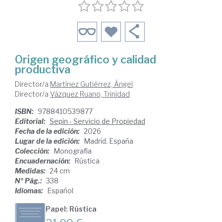
Origen geográfico y calidad
productiva
Director/a
Martínez Gutiérrez, Ángel
Director/a
Vázquez Ruano, Trinidad
ISBN:
9788410539877
Editorial:
Sepin - Servicio de Propiedad
Fecha de la edición:
2026
Lugar de la edición:
Madrid. España
Colección:
Monografía
Encuadernación:
Rústica
Medidas:
24 cm
Nº Pág.:
338
Idiomas:
Español
Papel: Rústica