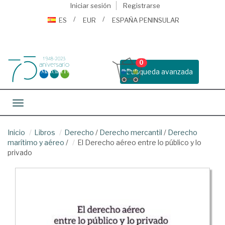
Iniciar sesión
Registrarse
ES
EUR
ESPAÑA PENINSULAR
0
Busqueda avanzada
Toggle navigation
Inicio
Libros
Derecho
/
Derecho mercantil
/
Derecho
marítimo y aéreo
/
El Derecho aéreo entre lo público y lo
privado