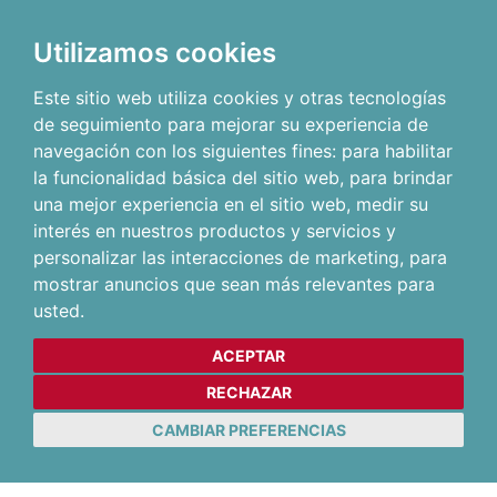
Utilizamos cookies
Este sitio web utiliza cookies y otras tecnologías
de seguimiento para mejorar su experiencia de
navegación con los siguientes fines:
para habilitar
la funcionalidad básica del sitio web
,
para brindar
una mejor experiencia en el sitio web
,
medir su
interés en nuestros productos y servicios y
personalizar las interacciones de marketing
,
para
mostrar anuncios que sean más relevantes para
usted
.
ACEPTAR
RECHAZAR
CAMBIAR PREFERENCIAS