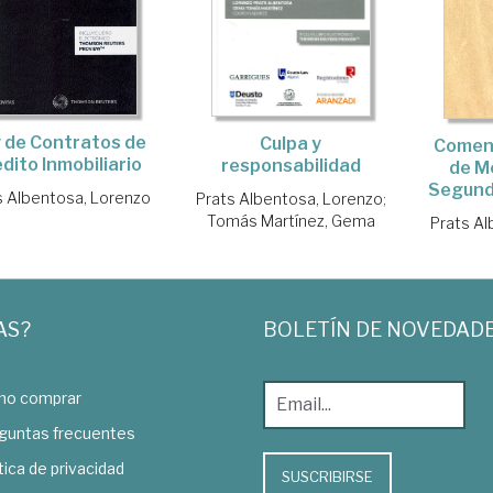
 de Contratos de
Culpa y
Coment
dito Inmobiliario
responsabilidad
de M
Segund
s Albentosa, Lorenzo
Prats Albentosa, Lorenzo
;
Tomás Martínez, Gema
Prats Al
AS?
BOLETÍN DE NOVEDAD
o comprar
guntas frecuentes
tica de privacidad
SUSCRIBIRSE