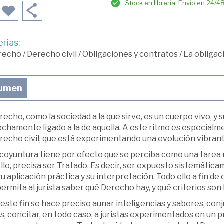
Stock en librería. Envío en 24/4
rias:
recho
/
Derecho civil
/
Obligaciones y contratos
/
La obligac
umen
recho, como la sociedad a la que sirve, es un cuerpo vivo, y
chamente ligado a la de aquella. A este ritmo es especialme
erecho civil, que está experimentando una evolución vibrant
 coyuntura tiene por efecto que se perciba como una tarea 
llo, precisa ser Tratado. Es decir, ser expuesto sistemátic
u aplicación práctica y su interpretación. Todo ello a fin d
ermita al jurista saber qué Derecho hay, y qué criterios son 
este fin se hace preciso aunar inteligencias y saberes, conj
s, concitar, en todo caso, a juristas experimentados en un