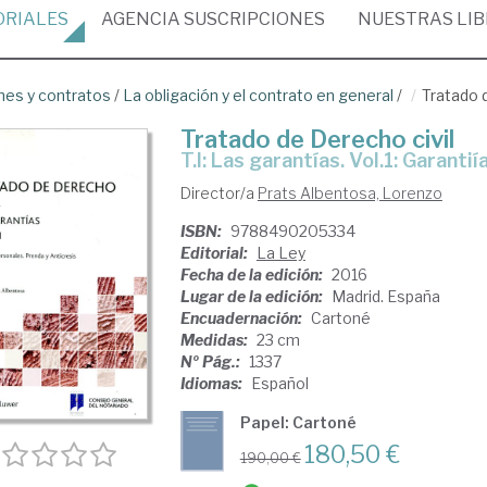
ORIALES
AGENCIA
SUSCRIPCIONES
NUESTRAS
LI
nes y contratos
/
La obligación y el contrato en general
/
Tratado 
Tratado de Derecho civil
T.I: Las garantías. Vol.1: Garant
Director/a
Prats Albentosa, Lorenzo
ISBN:
9788490205334
Editorial:
La Ley
Fecha de la edición:
2016
Lugar de la edición:
Madrid. España
Encuadernación:
Cartoné
Medidas:
23 cm
Nº Pág.:
1337
Idiomas:
Español
Papel: Cartoné
180,50 €
190,00 €