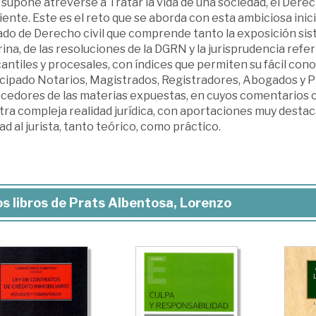
supone atreverse a Tratar la vida de una sociedad, el Derec
ente. Este es el reto que se aborda con esta ambiciosa inicia
do de Derecho civil que comprende tanto la exposición sist
ina, de las resoluciones de la DGRN y la jurisprudencia referi
ntiles y procesales, con índices que permiten su fácil con
icipado Notarios, Magistrados, Registradores, Abogados y P
cedores de las materias expuestas, en cuyos comentarios 
ra compleja realidad jurídica, con aportaciones muy destaca
dad al jurista, tanto teórico, como práctico.
s libros de Prats Albentosa, Lorenzo