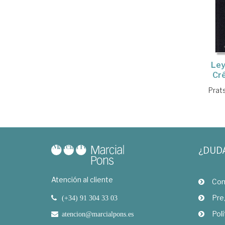
Ley
Cré
Prat
¿DUD
Atención al cliente
Com
Pre
(+34) 91 304 33 03
Polí
atencion@marcialpons.es