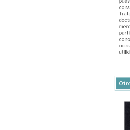
pues 
consi
Trata
doctr
merca
part
cono
nuest
utili
Otro