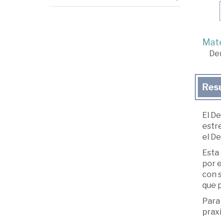
Mate
De
Res
El De
estre
el D
Esta
por e
con s
que p
Para 
praxi