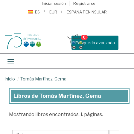
Iniciar sesión
Registrarse
ES
EUR
ESPAÑA PENINSULAR
0
Busqueda avanzada
Toggle navigation
Inicio
Tomás Martínez, Gema
Libros de Tomás Martínez, Gema
Libros
de
Mostrando
libros encontrados.
1
páginas.
Tomás
Martínez,