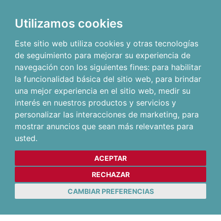
Utilizamos cookies
Este sitio web utiliza cookies y otras tecnologías
de seguimiento para mejorar su experiencia de
navegación con los siguientes fines:
para habilitar
la funcionalidad básica del sitio web
,
para brindar
una mejor experiencia en el sitio web
,
medir su
interés en nuestros productos y servicios y
personalizar las interacciones de marketing
,
para
mostrar anuncios que sean más relevantes para
usted
.
ACEPTAR
RECHAZAR
CAMBIAR PREFERENCIAS