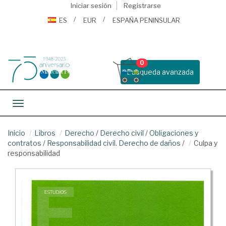
Iniciar sesión
Registrarse
ES
EUR
ESPAÑA PENINSULAR
0
Busqueda avanzada
Toggle navigation
Inicio
Libros
Derecho
/
Derecho civil
/
Obligaciones y
contratos
/
Responsabilidad civil. Derecho de daños
/
Culpa y
responsabilidad