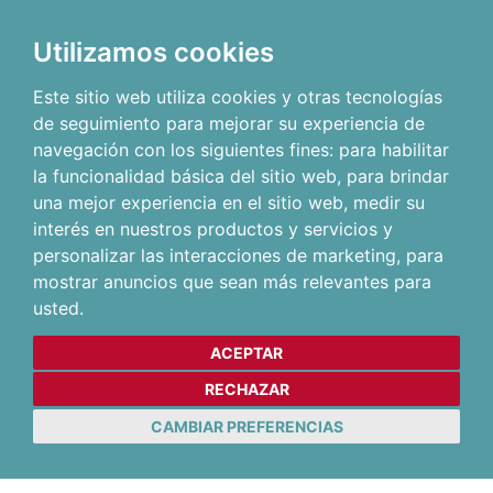
Utilizamos cookies
Este sitio web utiliza cookies y otras tecnologías
de seguimiento para mejorar su experiencia de
navegación con los siguientes fines:
para habilitar
la funcionalidad básica del sitio web
,
para brindar
una mejor experiencia en el sitio web
,
medir su
interés en nuestros productos y servicios y
personalizar las interacciones de marketing
,
para
mostrar anuncios que sean más relevantes para
usted
.
ACEPTAR
RECHAZAR
CAMBIAR PREFERENCIAS