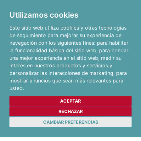
Utilizamos cookies
Este sitio web utiliza cookies y otras tecnologías
de seguimiento para mejorar su experiencia de
navegación con los siguientes fines:
para habilitar
la funcionalidad básica del sitio web
,
para brindar
una mejor experiencia en el sitio web
,
medir su
interés en nuestros productos y servicios y
personalizar las interacciones de marketing
,
para
mostrar anuncios que sean más relevantes para
usted
.
ACEPTAR
RECHAZAR
CAMBIAR PREFERENCIAS