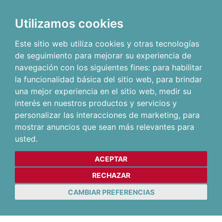
Utilizamos cookies
Este sitio web utiliza cookies y otras tecnologías
de seguimiento para mejorar su experiencia de
navegación con los siguientes fines:
para habilitar
la funcionalidad básica del sitio web
,
para brindar
una mejor experiencia en el sitio web
,
medir su
interés en nuestros productos y servicios y
personalizar las interacciones de marketing
,
para
mostrar anuncios que sean más relevantes para
usted
.
ACEPTAR
RECHAZAR
CAMBIAR PREFERENCIAS