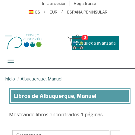
Iniciar sesión
Registrarse
ES
EUR
ESPAÑA PENINSULAR
0
Busqueda avanzada
Toggle navigation
Inicio
Albuquerque, Manuel
Libros de Albuquerque, Manuel
Libros
de
Mostrando
libros encontrados.
1
páginas.
Albuquerque,
Manuel