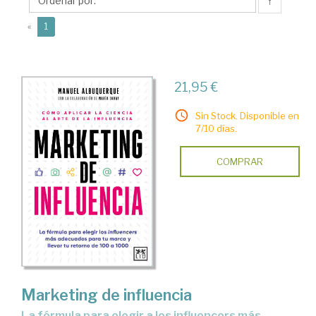
↑
(current)
«
1
21,95 €
Sin Stock. Disponible en
7/10 días.
COMPRAR
Marketing de influencia
la fórmula para elegir a los influencers más