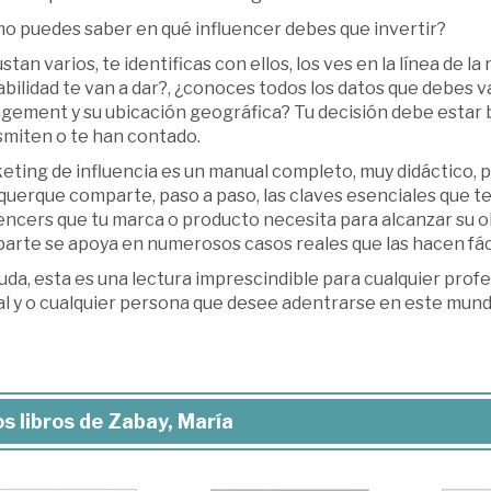
o puedes saber en qué influencer debes que invertir?
stan varios, te identificas con ellos, los ves en la línea de l
bilidad te van a dar?, ¿conoces todos los datos que debes 
ement y su ubicación geográfica? Tu decisión debe estar ba
smiten o te han contado.
ting de influencia es un manual completo, muy didáctico, p
uerque comparte, paso a paso, las claves esenciales que te
encers que tu marca o producto necesita para alcanzar su ob
arte se apoya en numerosos casos reales que las hacen fá
uda, esta es una lectura imprescindible para cualquier prof
al y o cualquier persona que desee adentrarse en este mund
s libros de Zabay, María