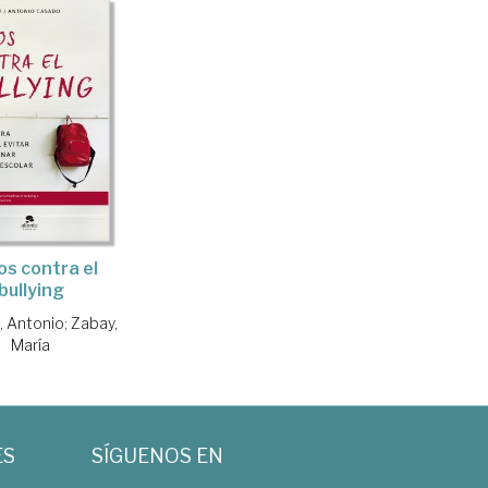
s contra el
bullying
 Antonio
;
Zabay,
María
ES
SÍGUENOS EN