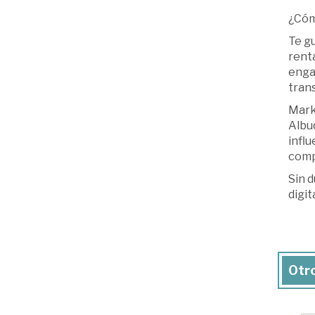
¿Cóm
Te gu
renta
engag
tran
Marke
Albuq
influ
comp
Sin d
digit
Otro