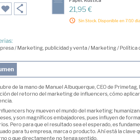
Papel: Rústica
21,95 €
Sin Stock. Disponible en 7/10 día
rias:
presa
/
Marketing, publicidad y venta
/
Marketing
/
Política
umen
ubre de la mano de Manuel Albuquerque, CEO de Primetag, 
ión del retorno del marketing de influencers, cómo aplicar a
encia.
influencers hoy mueven el mundo del marketing; humanizan 
reses, y son magníficos embajadores, pues influyen de for
ios. Pero para que el resultado sea el esperado, es fundamen
ado para tu empresa, marca o producto. Ahí está la clave q
rno o que directamente no tenga sentido.