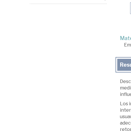
Mate
Em
Res
Desc
medic
influ
Los 
inte
usuar
adecu
reto