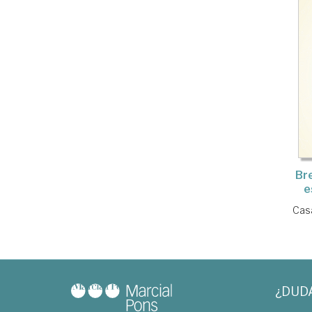
Bre
e
Cas
¿DUD