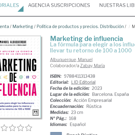
ORIALES
AGENCIA
SUSCRIPCIONES
NUESTRAS
LI
venta
/
Marketing
/
Política de productos y precios. Distribución
/
M
Marketing de influencia
la fórmula para elegir a los influencers más adecuados para tu marca y
llevar tu retorno de 100 a 1000
Albuquerque, Manuel
Colaborador/a
Zabay, María
ISBN:
9788411313438
Editorial:
LID Editorial
Fecha de la edición:
2023
Lugar de la edición:
Barcelona. España
Colección:
Acción Empresarial
Encuadernación:
Rústica
Medidas:
23 cm
Nº Pág.:
168
Idiomas:
Español