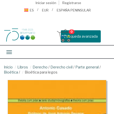
Iniciar sesión
Registrarse
ES
EUR
ESPAÑA PENINSULAR
0
Busqueda avanzada
Toggle navigation
Inicio
Libros
Derecho
/
Derecho civil
/
Parte general
/
Bioética
/
Bioética para legos