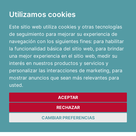
Utilizamos cookies
Este sitio web utiliza cookies y otras tecnologías
de seguimiento para mejorar su experiencia de
navegación con los siguientes fines:
para habilitar
la funcionalidad básica del sitio web
,
para brindar
una mejor experiencia en el sitio web
,
medir su
interés en nuestros productos y servicios y
personalizar las interacciones de marketing
,
para
mostrar anuncios que sean más relevantes para
usted
.
ACEPTAR
RECHAZAR
CAMBIAR PREFERENCIAS