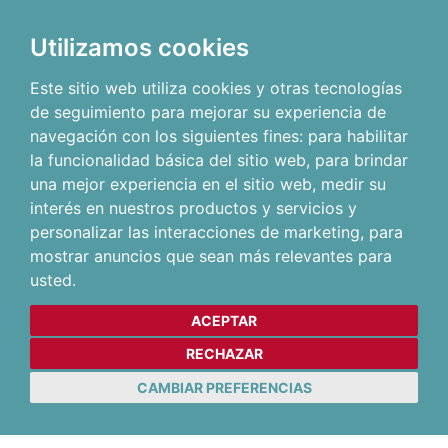
Utilizamos cookies
Este sitio web utiliza cookies y otras tecnologías
de seguimiento para mejorar su experiencia de
navegación con los siguientes fines:
para habilitar
la funcionalidad básica del sitio web
,
para brindar
una mejor experiencia en el sitio web
,
medir su
interés en nuestros productos y servicios y
personalizar las interacciones de marketing
,
para
mostrar anuncios que sean más relevantes para
usted
.
ACEPTAR
RECHAZAR
CAMBIAR PREFERENCIAS