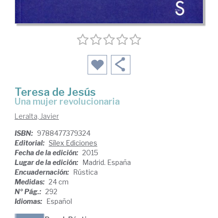
Teresa de Jesús
una mujer revolucionaria
Leralta, Javier
ISBN:
9788477379324
Editorial:
Sílex Ediciones
Fecha de la edición:
2015
Lugar de la edición:
Madrid. España
Encuadernación:
Rústica
Medidas:
24 cm
Nº Pág.:
292
Idiomas:
Español