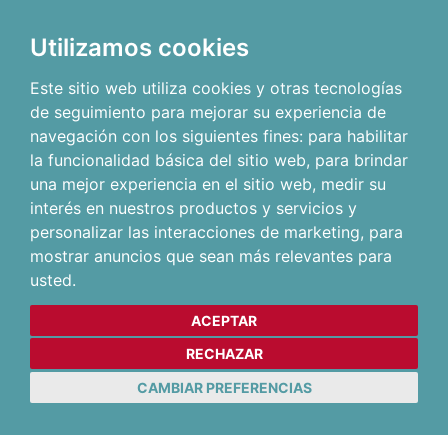
Utilizamos cookies
Este sitio web utiliza cookies y otras tecnologías
de seguimiento para mejorar su experiencia de
navegación con los siguientes fines:
para habilitar
la funcionalidad básica del sitio web
,
para brindar
una mejor experiencia en el sitio web
,
medir su
interés en nuestros productos y servicios y
personalizar las interacciones de marketing
,
para
mostrar anuncios que sean más relevantes para
usted
.
ACEPTAR
RECHAZAR
CAMBIAR PREFERENCIAS