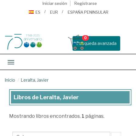
Iniciar sesión
Registrarse
ES
EUR
ESPAÑA PENINSULAR
0
Busqueda avanzada
Toggle navigation
Inicio
Leralta, Javier
Libros de Leralta, Javier
Libros
de
Mostrando
libros encontrados.
1
páginas.
Leralta,
Javier