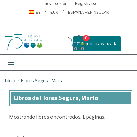
Iniciar sesión
Registrarse
ES
EUR
ESPAÑA PENINSULAR
0
Busqueda avanzada
Toggle navigation
Inicio
Flores Segura, Marta
Libros de Flores Segura, Marta
Libros
de
Mostrando
libros encontrados.
1
páginas.
Flores
Segura,