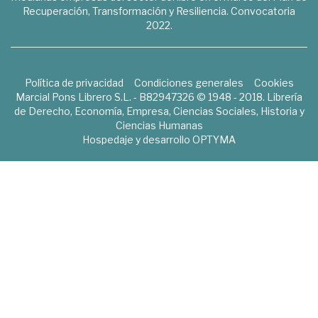
Recuperación, Transformación y Resiliencia. Convocatoria
2022.
Política de privacidad
Condiciones generales
Cookies
Marcial Pons Librero S.L. - B82947326 © 1948 - 2018. Librería
de Derecho, Economía, Empresa, Ciencias Sociales, Historia y
Ciencias Humanas
Hospedaje y desarrollo
OPTYMA