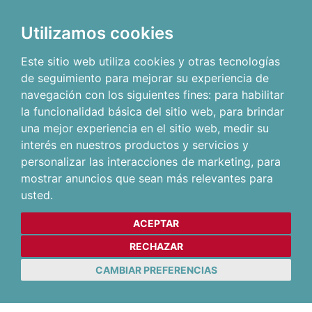
Utilizamos cookies
Este sitio web utiliza cookies y otras tecnologías
de seguimiento para mejorar su experiencia de
navegación con los siguientes fines:
para habilitar
la funcionalidad básica del sitio web
,
para brindar
una mejor experiencia en el sitio web
,
medir su
interés en nuestros productos y servicios y
personalizar las interacciones de marketing
,
para
mostrar anuncios que sean más relevantes para
usted
.
ACEPTAR
RECHAZAR
CAMBIAR PREFERENCIAS