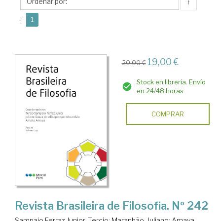
↑
(current)
«
1
19,00 €
20,00 €
Stock en librería. Envío
en 24/48 horas
COMPRAR
Revista Brasileira de Filosofia. Nº 242
Sampaio Ferraz Junior, Tercio
;
Maranhão, Juliano
;
Amaya,