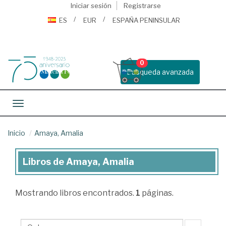
Iniciar sesión
Registrarse
ES
EUR
ESPAÑA PENINSULAR
0
Busqueda avanzada
Toggle navigation
Inicio
Amaya, Amalia
Libros de Amaya, Amalia
Libros
de
Mostrando
libros encontrados.
1
páginas.
Amaya,
Amalia