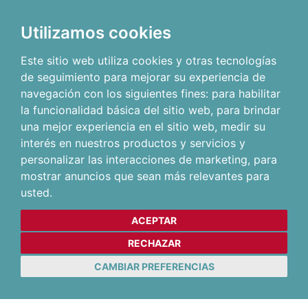
Utilizamos cookies
Este sitio web utiliza cookies y otras tecnologías
de seguimiento para mejorar su experiencia de
navegación con los siguientes fines:
para habilitar
la funcionalidad básica del sitio web
,
para brindar
una mejor experiencia en el sitio web
,
medir su
interés en nuestros productos y servicios y
personalizar las interacciones de marketing
,
para
mostrar anuncios que sean más relevantes para
usted
.
ACEPTAR
RECHAZAR
CAMBIAR PREFERENCIAS