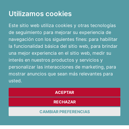
Utilizamos cookies
Este sitio web utiliza cookies y otras tecnologías
de seguimiento para mejorar su experiencia de
navegación con los siguientes fines:
para habilitar
la funcionalidad básica del sitio web
,
para brindar
una mejor experiencia en el sitio web
,
medir su
interés en nuestros productos y servicios y
personalizar las interacciones de marketing
,
para
mostrar anuncios que sean más relevantes para
usted
.
ACEPTAR
RECHAZAR
CAMBIAR PREFERENCIAS