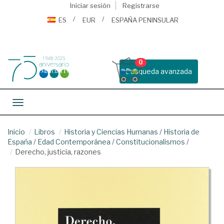
Iniciar sesión
Registrarse
ES
EUR
ESPAÑA PENINSULAR
0
Busqueda avanzada
Toggle navigation
Inicio
Libros
Historia y Ciencias Humanas
/
Historia de
España
/
Edad Contemporánea
/
Constitucionalismos
/
Derecho, justicia, razones