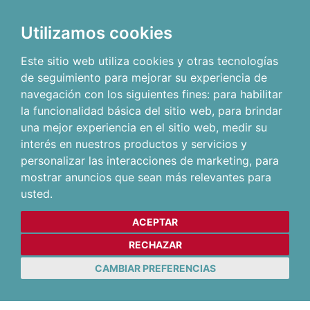
Utilizamos cookies
Este sitio web utiliza cookies y otras tecnologías
de seguimiento para mejorar su experiencia de
navegación con los siguientes fines:
para habilitar
la funcionalidad básica del sitio web
,
para brindar
una mejor experiencia en el sitio web
,
medir su
interés en nuestros productos y servicios y
personalizar las interacciones de marketing
,
para
mostrar anuncios que sean más relevantes para
usted
.
ACEPTAR
RECHAZAR
CAMBIAR PREFERENCIAS