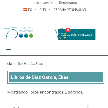
Iniciar sesión
Registrarse
ES
EUR
ESPAÑA PENINSULAR
0
Busqueda avanzada
Toggle navigation
Inicio
Díaz García, Elías
Libros de Díaz García, Elías
Libros
de
Mostrando
libros encontrados.
1
páginas.
Díaz
García,