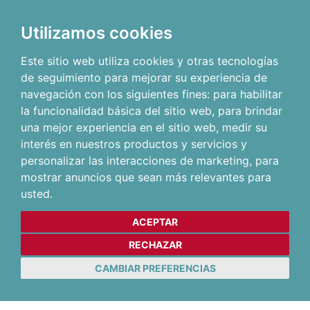
Utilizamos cookies
Este sitio web utiliza cookies y otras tecnologías
de seguimiento para mejorar su experiencia de
navegación con los siguientes fines:
para habilitar
la funcionalidad básica del sitio web
,
para brindar
una mejor experiencia en el sitio web
,
medir su
interés en nuestros productos y servicios y
personalizar las interacciones de marketing
,
para
mostrar anuncios que sean más relevantes para
usted
.
ACEPTAR
RECHAZAR
CAMBIAR PREFERENCIAS