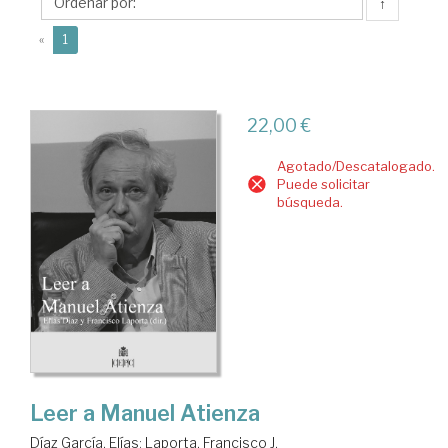
Elías
↑
(current)
«
1
22,00 €
Agotado/Descatalogado.
Puede solicitar
búsqueda.
Leer a Manuel Atienza
Díaz García, Elías
;
Laporta, Francisco J.