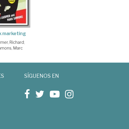
k marketing
mer, Richard
;
mmons, Marc
ES
SÍGUENOS EN