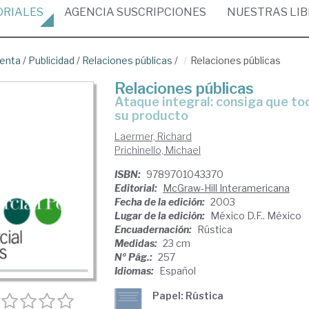
ORIALES
AGENCIA
SUSCRIPCIONES
NUESTRAS
LI
venta
/
Publicidad
/
Relaciones públicas
/
Relaciones públicas
Relaciones públicas
ataque integral: consiga que todos hablen de usted, de su negocio y de
su producto
Laermer, Richard
Prichinello, Michael
ISBN:
9789701043370
Editorial:
McGraw-Hill Interamericana
Fecha de la edición:
2003
Lugar de la edición:
México D.F.. México
Encuadernación:
Rústica
Medidas:
23 cm
Nº Pág.:
257
Idiomas:
Español
Papel: Rústica