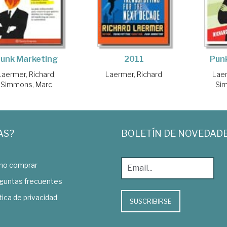
unk Marketing
2011
Pun
Laermer, Richard
;
Laermer, Richard
Laer
Simmons, Marc
Si
AS?
BOLETÍN DE NOVEDAD
o comprar
guntas frecuentes
tica de privacidad
SUSCRIBIRSE