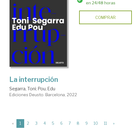
en 24/48 horas
COMPRAR
La interrupción
Segarra, Toni
;
Pou, Edu
Ediciones Deusto. Barcelona, 2022
(current)
«
1
2
3
4
5
6
7
8
9
10
11
»