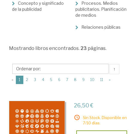
Marketing,
Concepto y significado
Procesos. Medios
publicidad
de la publicidad
publicitarios. Planificación
de medios
y
venta
Relaciones públicas
>
Publicidad
Mostrando
libros encontrados.
23
páginas.
↑
(current)
«
1
2
3
4
5
6
7
8
9
10
11
»
26,50 €
Sin Stock. Disponible en
7/10 días.