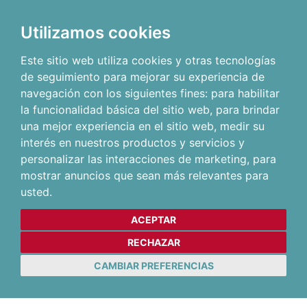
Utilizamos cookies
Este sitio web utiliza cookies y otras tecnologías
de seguimiento para mejorar su experiencia de
navegación con los siguientes fines:
para habilitar
la funcionalidad básica del sitio web
,
para brindar
una mejor experiencia en el sitio web
,
medir su
interés en nuestros productos y servicios y
personalizar las interacciones de marketing
,
para
mostrar anuncios que sean más relevantes para
usted
.
ACEPTAR
RECHAZAR
CAMBIAR PREFERENCIAS