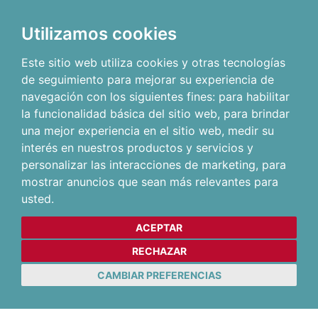
Utilizamos cookies
Este sitio web utiliza cookies y otras tecnologías
de seguimiento para mejorar su experiencia de
navegación con los siguientes fines:
para habilitar
la funcionalidad básica del sitio web
,
para brindar
una mejor experiencia en el sitio web
,
medir su
interés en nuestros productos y servicios y
personalizar las interacciones de marketing
,
para
mostrar anuncios que sean más relevantes para
usted
.
ACEPTAR
RECHAZAR
CAMBIAR PREFERENCIAS