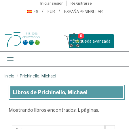
Iniciar sesión
Registrarse
ES
EUR
ESPAÑA PENINSULAR
0
Busqueda avanzada
Toggle navigation
Inicio
Prichinello, Michael
Libros de Prichinello, Michael
Libros
de
Mostrando
libros encontrados.
1
páginas.
Prichinello,
Michael