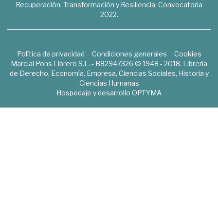
Recuperación, Transformación y Resiliencia. Convocatoria
2022.
Política de privacidad
Condiciones generales
Cookies
Marcial Pons Librero S.L. - B82947326 © 1948 - 2018. Librería
de Derecho, Economía, Empresa, Ciencias Sociales, Historia y
Ciencias Humanas
Hospedaje y desarrollo
OPTYMA