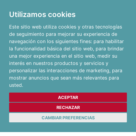
Utilizamos cookies
Este sitio web utiliza cookies y otras tecnologías
de seguimiento para mejorar su experiencia de
navegación con los siguientes fines:
para habilitar
la funcionalidad básica del sitio web
,
para brindar
una mejor experiencia en el sitio web
,
medir su
interés en nuestros productos y servicios y
personalizar las interacciones de marketing
,
para
mostrar anuncios que sean más relevantes para
usted
.
ACEPTAR
RECHAZAR
CAMBIAR PREFERENCIAS