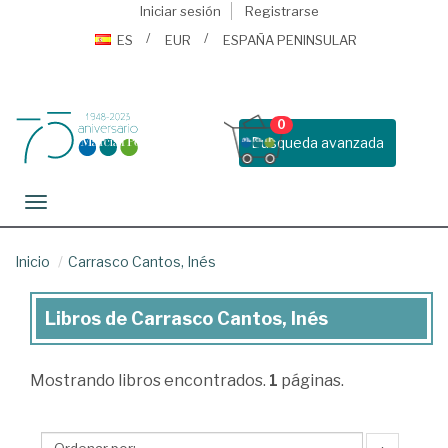
Iniciar sesión
Registrarse
ES
EUR
ESPAÑA PENINSULAR
0
Busqueda avanzada
Toggle navigation
Inicio
Carrasco Cantos, Inés
Libros de Carrasco Cantos, Inés
Libros
de
Mostrando
libros encontrados.
1
páginas.
Carrasco
Cantos,