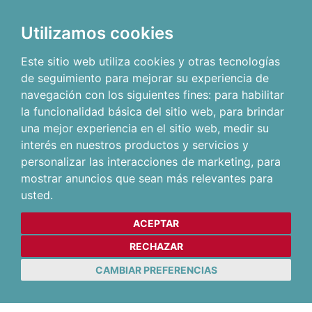
Utilizamos cookies
Este sitio web utiliza cookies y otras tecnologías
de seguimiento para mejorar su experiencia de
navegación con los siguientes fines:
para habilitar
la funcionalidad básica del sitio web
,
para brindar
una mejor experiencia en el sitio web
,
medir su
interés en nuestros productos y servicios y
personalizar las interacciones de marketing
,
para
mostrar anuncios que sean más relevantes para
usted
.
ACEPTAR
RECHAZAR
CAMBIAR PREFERENCIAS