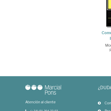
Comu
Mor
¿DUD
Atención al cliente
Com
Pre