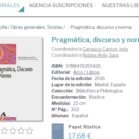
ORIALES
AGENCIA
SUSCRIPCIONES
NUESTRAS
LI
ofía
/
Obras generales. Teorías
/
Pragmática, discurso y norma
Pragmática, discurso y no
Coordinador/a
Carrasco Cantos, Inés
Coordinador/a
Robles Ávila, Sara
ISBN:
9788476359426
Editorial:
Arco / Libros
Fecha de la edición:
2016
Lugar de la edición:
Madrid. España
Colección:
Bibliotheca Philologica
Encuadernación:
Rústica
Medidas:
22 cm
Nº Pág.:
302
Idiomas:
Español
Papel: Rústica
17,68 €