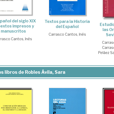
spañol del siglo XIX
Textos para la Historia
Estudio
textos impresos y
del Español
las O
manuscritos
Carrasco Cantos, Inés
Sev
rasco Cantos, Inés
Carras
Carrasc
Peláez S
s libros de Robles Ávila, Sara