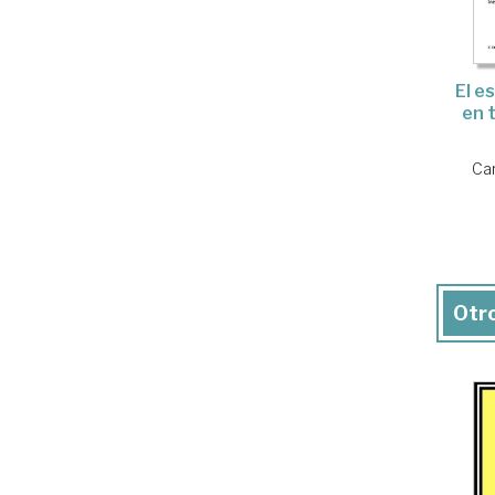
El e
en 
Car
Otro