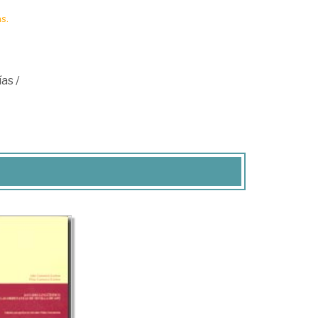
s.
ías
/