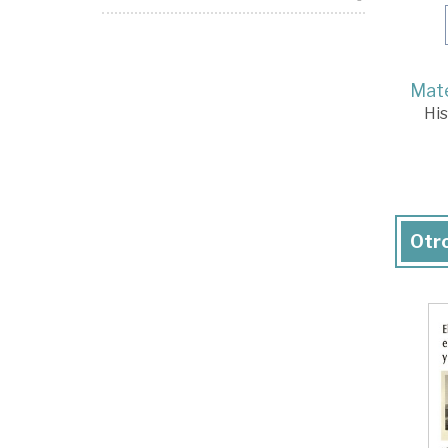
Mate
His
Otro