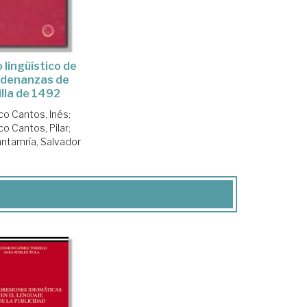
 lingüístico de
rdenanzas de
illa de 1492
co Cantos, Inés
;
o Cantos, Pilar
;
antamría, Salvador