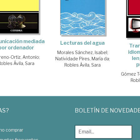
nicación mediada
Lecturas del agua
Tra
por ordenador
idio
Morales Sánchez, Isabel
;
eno-Ortiz, Antonio
;
len
Natividade Pires, María da
;
Robles Ávila, Sara
p
Robles Ávila, Sara
Gómez T
Robl
AS?
BOLETÍN DE NOVEDAD
o comprar
guntas frecuentes