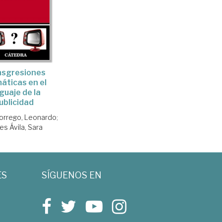
nsgresiones
máticas en el
guaje de la
ublicidad
orrego, Leonardo
;
es Ávila, Sara
ES
SÍGUENOS EN