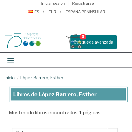
Iniciar sesión
Registrarse
ES
EUR
ESPAÑA PENINSULAR
0
Busqueda avanzada
Toggle navigation
Inicio
López Barrero, Esther
Libros de López Barrero, Esther
Libros
de
Mostrando
libros encontrados.
1
páginas.
López
Barrero,