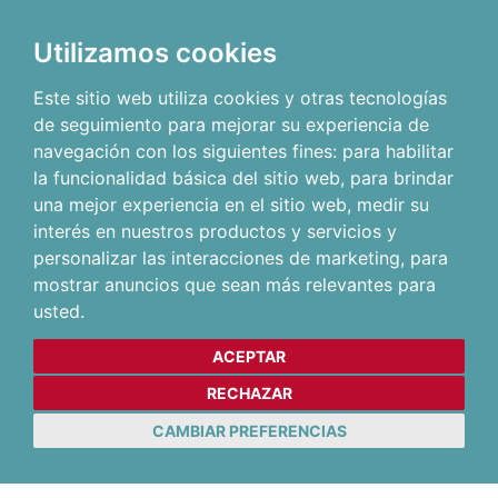
Utilizamos cookies
Este sitio web utiliza cookies y otras tecnologías
de seguimiento para mejorar su experiencia de
navegación con los siguientes fines:
para habilitar
la funcionalidad básica del sitio web
,
para brindar
una mejor experiencia en el sitio web
,
medir su
interés en nuestros productos y servicios y
personalizar las interacciones de marketing
,
para
mostrar anuncios que sean más relevantes para
usted
.
ACEPTAR
RECHAZAR
CAMBIAR PREFERENCIAS