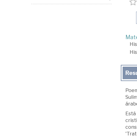
Mate
His
His
Res
Poema
Sulim
árabe
Está 
cris
consi
'Tra