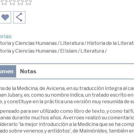
rias:
toria y Ciencias Humanas
/
Literatura
/
Historia de la Litera
toria y Ciencias Humanas
/
El Islam
/
Literatura
/
umen
Notas
 de la Medicina, de Avicena, en su traducción íntegra al ca
an Jubary, es, como su nombre indica, un tratado escrito en 
, y constituye en la práctica una versión muy resumida de s
pensado para ser utilizado como libro de texto, y como tal 
tianas durante muchos años. Averroes realizó su comentario
derarlo 'la mejor introducción a la Medicina que se ha compu
tado sobre venenos y antídotos', de Maimónides, también en