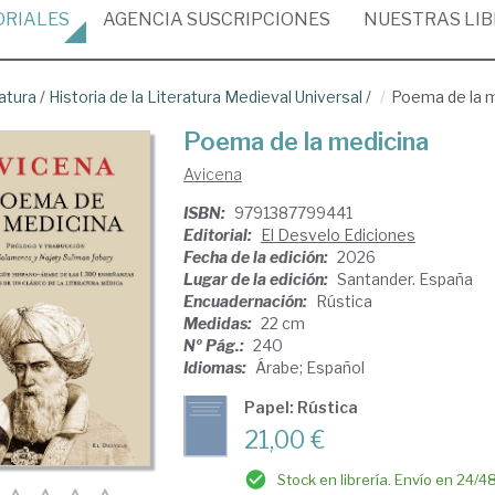
ORIALES
AGENCIA
SUSCRIPCIONES
NUESTRAS
LI
atura
/
Historia de la Literatura Medieval Universal
/
Poema de la 
Poema de la medicina
Avicena
ISBN:
9791387799441
Editorial:
El Desvelo Ediciones
Fecha de la edición:
2026
Lugar de la edición:
Santander. España
Encuadernación:
Rústica
Medidas:
22 cm
Nº Pág.:
240
Idiomas:
Árabe; Español
Papel: Rústica
21,00 €
Stock en librería. Envío en 24/4