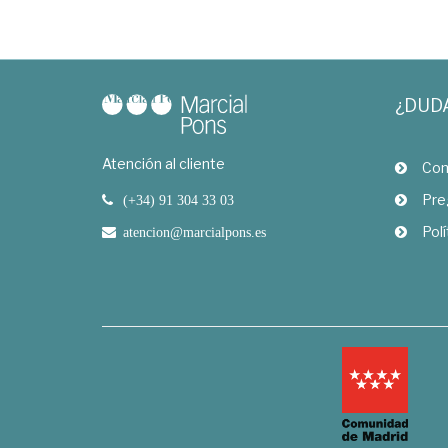
¿DUD
Atención al cliente
Com
Pre
(+34) 91 304 33 03
Polí
atencion@marcialpons.es