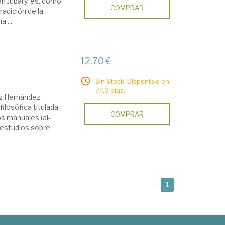
an Jubary, es, como
COMPRAR
radición de la
 ...
12,70 €
Sin Stock. Disponible en
7/10 días.
uz Hernández.
ilosófica titulada
COMPRAR
os manuales (al-
s estudios sobre
(current)
«
1