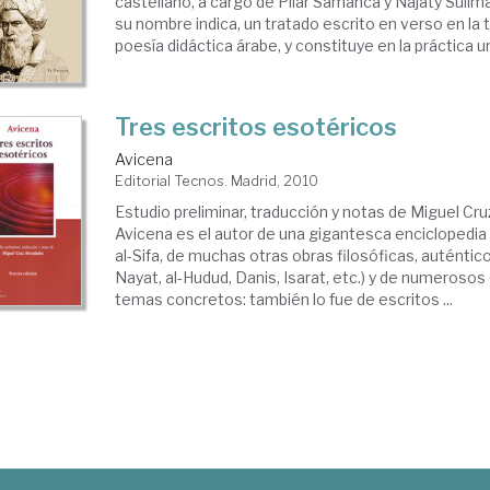
castellano, a cargo de Pilar Samanca y Najaty Sulim
su nombre indica, un tratado escrito en verso en la t
poesía didáctica árabe, y constituye en la práctica una
Tres escritos esotéricos
Avicena
Editorial Tecnos. Madrid, 2010
Estudio preliminar, traducción y notas de Miguel Cr
Avicena es el autor de una gigantesca enciclopedia f
al-Sifa, de muchas otras obras filosóficas, auténtic
Nayat, al-Hudud, Danis, Isarat, etc.) y de numeroso
temas concretos: también lo fue de escritos ...