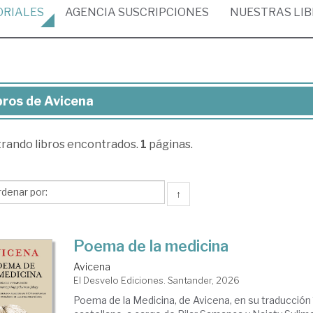
ORIALES
AGENCIA
SUSCRIPCIONES
NUESTRAS
LI
bros de Avicena
ros
trando
libros encontrados.
1
páginas.
icena
↑
Poema de la medicina
Avicena
El Desvelo Ediciones. Santander, 2026
Poema de la Medicina, de Avicena, en su traducción 