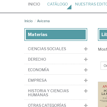
(CURRENT)
INICIO
CATÁLOGO
NUESTRAS
EDIT
Inicio
Avicena
Materias
Li
Lib
de
CIENCIAS SOCIALES
Mos
Av
DERECHO
ECONOMÍA
EMPRESA
HISTORIA Y CIENCIAS
HUMANAS
OTRAS CATEGORÍAS