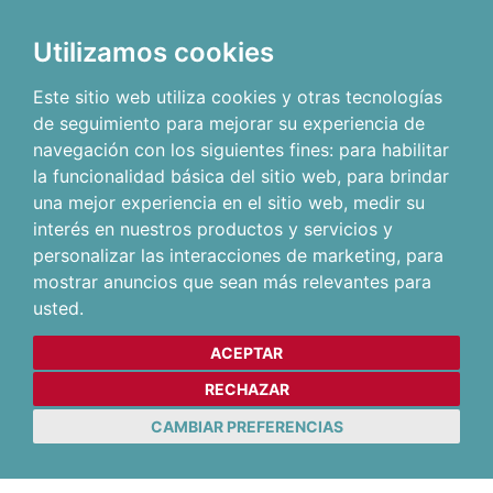
Utilizamos cookies
Este sitio web utiliza cookies y otras tecnologías
de seguimiento para mejorar su experiencia de
navegación con los siguientes fines:
para habilitar
la funcionalidad básica del sitio web
,
para brindar
una mejor experiencia en el sitio web
,
medir su
interés en nuestros productos y servicios y
personalizar las interacciones de marketing
,
para
mostrar anuncios que sean más relevantes para
usted
.
ACEPTAR
RECHAZAR
CAMBIAR PREFERENCIAS