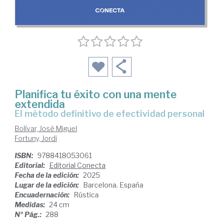
Planifica tu éxito con una mente
extendida
El método definitivo de efectividad personal
Bolívar, José Miguel
Fortuny, Jordi
ISBN:
9788418053061
Editorial:
Editorial Conecta
Fecha de la edición:
2025
Lugar de la edición:
Barcelona. España
Encuadernación:
Rústica
Medidas:
24 cm
Nº Pág.:
288