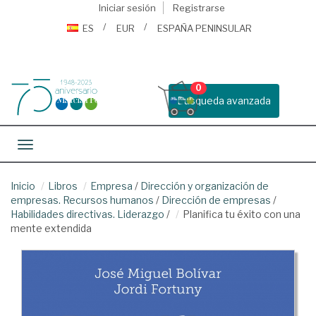
Iniciar sesión
Registrarse
ES
EUR
ESPAÑA PENINSULAR
0
Busqueda avanzada
Toggle navigation
Inicio
Libros
Empresa
/
Dirección y organización de
empresas. Recursos humanos
/
Dirección de empresas
/
Habilidades directivas. Liderazgo
/
Planifica tu éxito con una
mente extendida